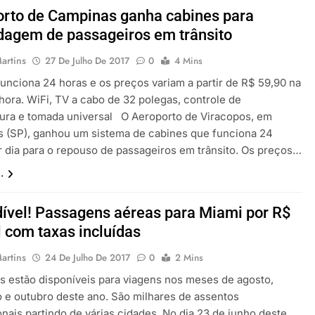
rto de Campinas ganha cabines para
agem de passageiros em trânsito
artins
27 De Julho De 2017
0
4 Mins
funciona 24 horas e os preços variam a partir de R$ 59,90 na
hora. WiFi, TV a cabo de 32 polegas, controle de
ura e tomada universal O Aeroporto de Viracopos, em
 (SP), ganhou um sistema de cabines que funciona 24
r dia para o repouso de passageiros em trânsito. Os preços…
.
ível! Passagens aéreas para Miami por R$
l com taxas incluídas
artins
24 De Julho De 2017
0
2 Mins
as estão disponíveis para viagens nos meses de agosto,
 e outubro deste ano. São milhares de assentos
nais partindo de várias cidades. No dia 23 de junho deste