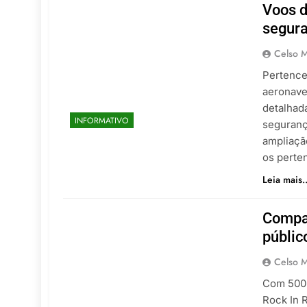
Voos d
segura
Celso M
Pertence
aeronave
detalhad
INFORMATIVO
seguranç
ampliaçã
os perte
Leia mais..
Compan
públic
Celso M
Com 500 
Rock In R