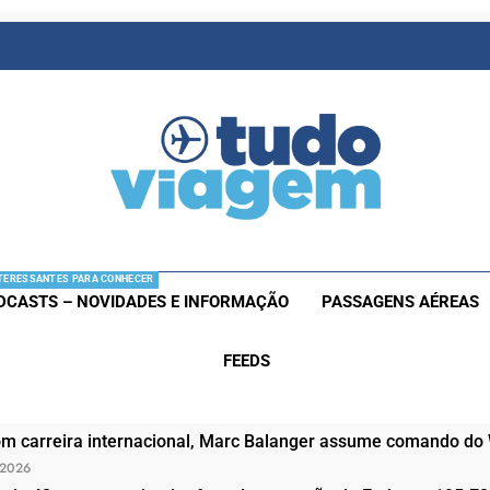
as De Viagem
s Aéreas E Hotéis Em Promocão
TERESSANTES PARA CONHECER
DCASTS – NOVIDADES E INFORMAÇÃO
PASSAGENS AÉREAS
FEEDS
om carreira internacional, Marc Balanger assume comando do
 2026