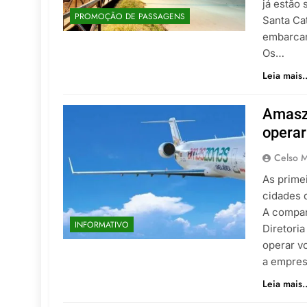
já estão
PROMOÇÃO DE PASSAGENS
Santa Ca
embarcar
Os…
Leia mais..
Amasz
operar
Celso M
As prime
cidades 
A compan
INFORMATIVO
Diretori
operar vo
a empres
Leia mais..