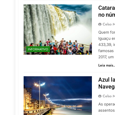
Catara
no núm
Celso M
Quem for
Iguaçu e
433,39, 
INFORMATIVO
famosas C
2017, um
Leia mais..
Azul l
Navega
Celso M
As opera
assentos