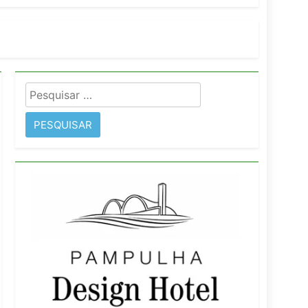
imentos e fortalece infraestrutura
Pesquisar
rope
por: