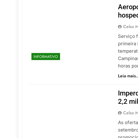
Aeropo
hosped
Celso M
Serviço 
primeira 
temperat
INFORMATIVO
Campinas
horas po
Leia mais..
Imperd
2,2 mi
Celso M
As ofert
setembro
promocio