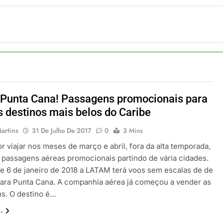
ia 42 rotas na primeira fase de operação do Embraer 195-E2
 2026
 voos diretos entre Porto Alegre e Montevidéu em dezembro
 2026
erra Catarinense: Região do Salto Caveiras atrai novos invest
 2026
pa em Um Só Lugar: Descubra as Atrações do Parque Mini-Eu
 2026
 Punta Cana! Passagens promocionais para
o Atomium: História, Ciência e a Melhor Vista de Bruxelas
 destinos mais belos do Caribe
 2026
artins
31 De Julho De 2017
0
3 Mins
 viajar nos meses de março e abril, fora da alta temporada,
 passagens aéreas promocionais partindo de vária cidades.
 de 6 de janeiro de 2018 a LATAM terá voos sem escalas de de
 para Punta Cana. A companhia aérea já começou a vender as
s. O destino é…
.