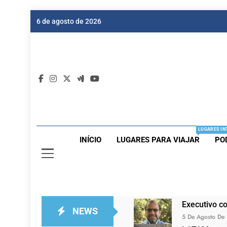
Skip
6 de agosto de 2026
to
content
Dic
Passagen
LUGARES IN
INÍCIO
LUGARES PARA VIAJAR
PO
Executivo c
NEWS
5 De Agosto De