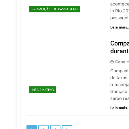
acontece
PROMOÇÃO DE PASSAGENS
in Rio 20
passagei
Leia mais..
Compa
durant
Celso M
Companhi
de taxas
remaneja
INFORMATIVO
Gonçalo 
serão re
Leia mais..