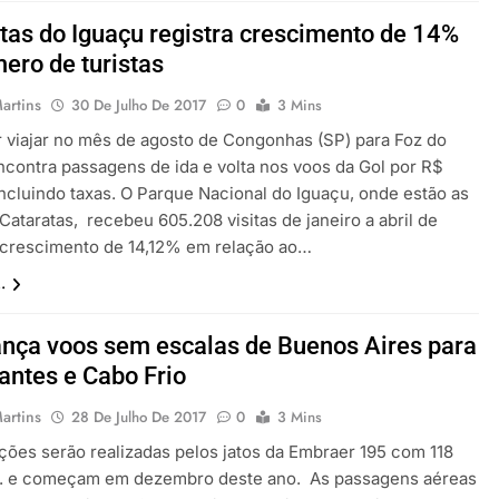
tas do Iguaçu registra crescimento de 14%
ero de turistas
artins
30 De Julho De 2017
0
3 Mins
 viajar no mês de agosto de Congonhas (SP) para Foz do
ncontra passagens de ida e volta nos voos da Gol por R$
incluindo taxas. O Parque Nacional do Iguaçu, onde estão as
ataratas, recebeu 605.208 visitas de janeiro a abril de
 crescimento de 14,12% em relação ao…
.
ança voos sem escalas de Buenos Aires para
ntes e Cabo Frio
artins
28 De Julho De 2017
0
3 Mins
ções serão realizadas pelos jatos da Embraer 195 com 118
. e começam em dezembro deste ano. As passagens aéreas