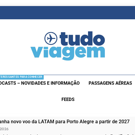
as De Viagem
s Aéreas E Hotéis Em Promocão
TERESSANTES PARA CONHECER
DCASTS – NOVIDADES E INFORMAÇÃO
PASSAGENS AÉREAS
FEEDS
nha novo voo da LATAM para Porto Alegre a partir de 2027
 2026