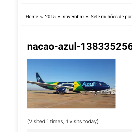
Turismo imp
7 De Agosto De
Hotel Premi
Home
2015
novembro
Sete milhões de po
7 De Agosto De
Executivo c
5 De Agosto De
nacao-azul-13833525
LATAM anunc
5 De Agosto De
Azul retoma
5 De Agosto De
(Visited 1 times, 1 visits today)