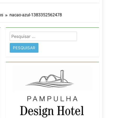
orativo
os
nacao-azul-1383352562478
 Wyndham São Paulo Ibirapuera
Pesquisar
por: