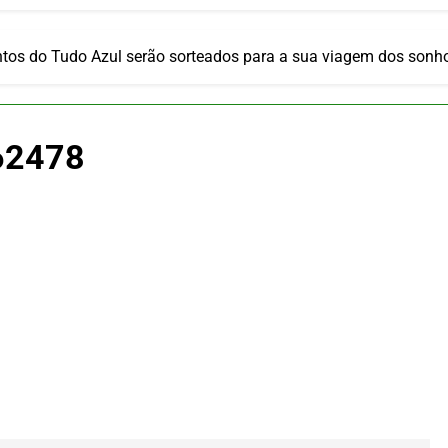
ulsiona recorde de passageiros nos aeroportos da Região Sul
 2026
um Campinas fortalece atuação nos segmentos de lazer e corp
ntos do Tudo Azul serão sorteados para a sua viagem dos sonh
 2026
om carreira internacional, Marc Balanger assume comando do
 2026
62478
ia 42 rotas na primeira fase de operação do Embraer 195-E2
 2026
 voos diretos entre Porto Alegre e Montevidéu em dezembro
 2026