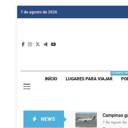
Skip
7 de agosto de 2026
to
content
Dic
Passagen
LUGARES IN
INÍCIO
LUGARES PARA VIAJAR
PO
Campinas ga
NEWS
7 De Agosto De