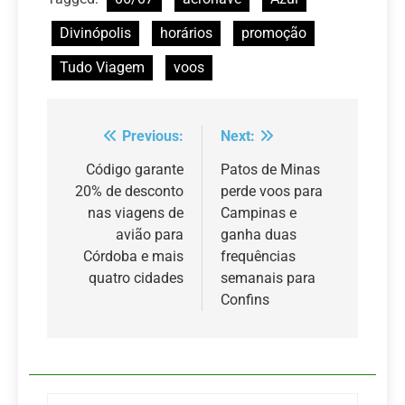
Divinópolis
horários
promoção
Tudo Viagem
voos
Previous:
Next:
Navegação
de
Código garante
Patos de Minas
20% de desconto
perde voos para
Post
nas viagens de
Campinas e
avião para
ganha duas
Córdoba e mais
frequências
quatro cidades
semanais para
Confins