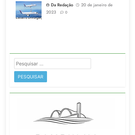
voos criados
Da Redação
20 de janeiro de
pela LATAM.
2023
0
Latam/Divulgação)
Pesquisar
por: