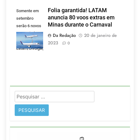
Folia garantida! LATAM
Somente em
anuncia 80 voos extras em
setembro
Minas durante o Carnaval
serão 6 novos
voos criados
Da Redação
20 de janeiro de
pela LATAM.
2023
0
Latam/Divulgação)
Pesquisar
por: