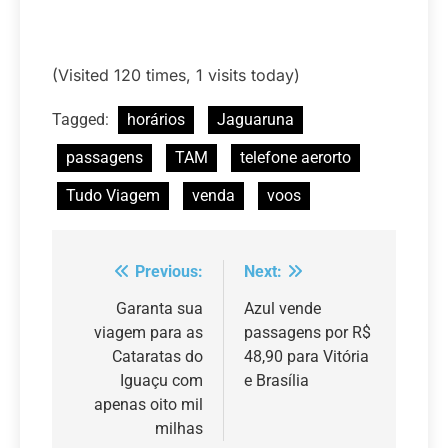
(Visited 120 times, 1 visits today)
Tagged:
horários
Jaguaruna
passagens
TAM
telefone aerorto
Tudo Viagem
venda
voos
Previous:
Next:
Navegação
de
Garanta sua
Azul vende
viagem para as
passagens por R$
Post
Cataratas do
48,90 para Vitória
Iguaçu com
e Brasília
apenas oito mil
milhas