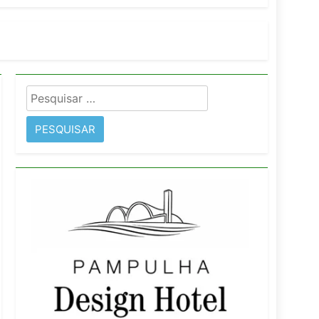
orativo
 Wyndham São Paulo Ibirapuera
Pesquisar
por: