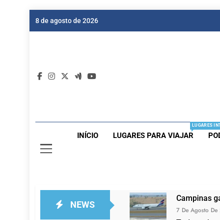
Skip
8 de agosto de 2026
to
content
Dic
Passagen
LUGARES IN
INÍCIO
LUGARES PARA VIAJAR
PO
Campinas ga
NEWS
7 De Agosto De