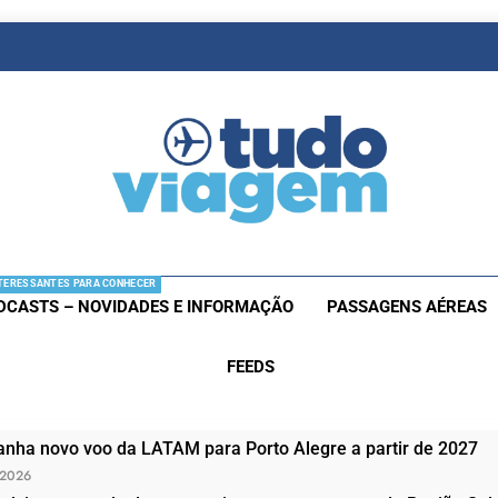
as De Viagem
s Aéreas E Hotéis Em Promocão
TERESSANTES PARA CONHECER
DCASTS – NOVIDADES E INFORMAÇÃO
PASSAGENS AÉREAS
FEEDS
nha novo voo da LATAM para Porto Alegre a partir de 2027
 2026