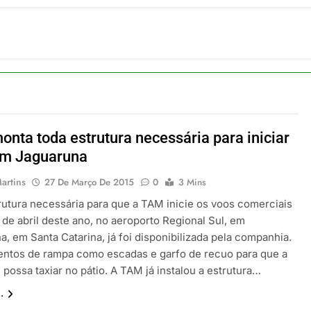
ulsiona recorde de passageiros nos aeroportos da Região Sul
 2026
um Campinas fortalece atuação nos segmentos de lazer e corp
 2026
om carreira internacional, Marc Balanger assume comando do
 2026
ia 42 rotas na primeira fase de operação do Embraer 195-E2
 2026
nta toda estrutura necessária para iniciar
 voos diretos entre Porto Alegre e Montevidéu em dezembro
em Jaguaruna
 2026
artins
27 De Março De 2015
0
3 Mins
rutura necessária para que a TAM inicie os voos comerciais
 de abril deste ano, no aeroporto Regional Sul, em
, em Santa Catarina, já foi disponibilizada pela companhia.
ntos de rampa como escadas e garfo de recuo para que a
possa taxiar no pátio. A TAM já instalou a estrutura…
.