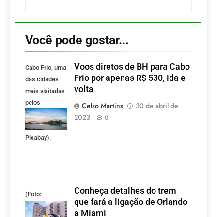
Você pode gostar...
Voos diretos de BH para Cabo
Cabo Frio, uma
Frio por apenas R$ 530, ida e
das cidades
volta
mais visitadas
pelos
Celso Martins
30 de abril de
mineiros.
2023
0
(Foto:
Pixabay).
Conheça detalhes do trem
(Foto:
que fará a ligação de Orlando
divulgação)
a Miami