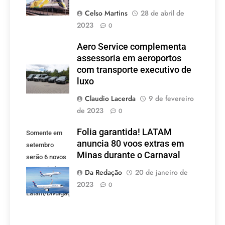
Celso Martins
28 de abril de
2023
0
Aero Service complementa
assessoria em aeroportos
com transporte executivo de
luxo
Claudio Lacerda
9 de fevereiro
de 2023
0
Folia garantida! LATAM
Somente em
anuncia 80 voos extras em
setembro
Minas durante o Carnaval
serão 6 novos
voos criados
Da Redação
20 de janeiro de
pela LATAM.
2023
0
Latam/Divulgação)