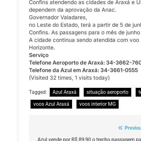
Confins atendendo as cidades de Araxá e 
dependem da aprovação da Anac.
Governador Valadares,
no Leste do Estado, terá a partir de 5 de ju
Confins. As passagens para o mês de junho
A cidade continua sendo atendida com voo
Horizonte.
Serviço
Telefone Aeroporto de Araxá: 34-3662-76
Telefone da Azul em Araxá: 34-3661-0555
(Visited 32 times, 1 visits today)
Tagged:
Azul Araxá
situação aeroporto
t
voos Azul Araxá
voos interior MG
Previo
Navegação
Azul vende por R$ 89,90 o trecho passagem p