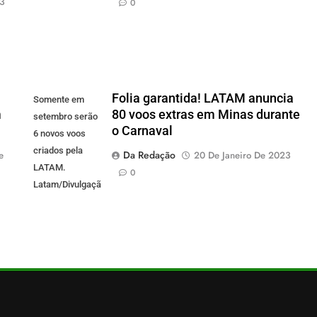
23
0
Folia garantida! LATAM anuncia
Somente em
m
80 voos extras em Minas durante
setembro serão
o Carnaval
6 novos voos
criados pela
Da Redação
e
20 De Janeiro De 2023
LATAM.
0
Latam/Divulgação)