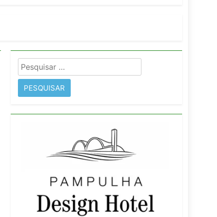
orativo
 Wyndham São Paulo Ibirapuera
Pesquisar
por: