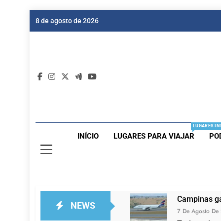
Skip
8 de agosto de 2026
to
content
Dic
Passagen
LUGARES IN
INÍCIO
LUGARES PARA VIAJAR
PO
Campinas ga
NEWS
7 De Agosto De