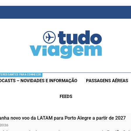
as De Viagem
s Aéreas E Hotéis Em Promocão
TERESSANTES PARA CONHECER
DCASTS – NOVIDADES E INFORMAÇÃO
PASSAGENS AÉREAS
FEEDS
nha novo voo da LATAM para Porto Alegre a partir de 2027
 2026