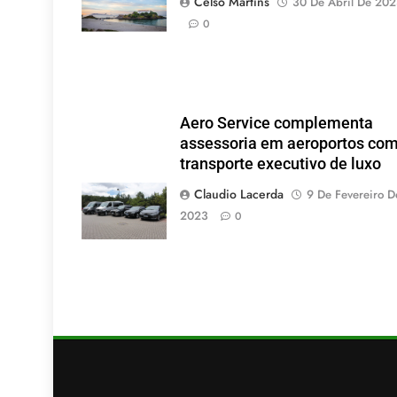
Celso Martins
30 De Abril De 20
(Foto: Pixabay).
0
Aero Service complementa
assessoria em aeroportos co
transporte executivo de luxo
Claudio Lacerda
9 De Fevereiro D
2023
0