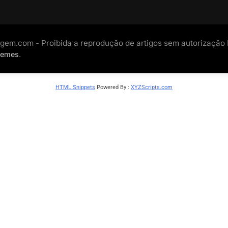
gem.com - Proibida a reprodução de artigos sem autorização
.
hemes
HTML Snippets
Powered By :
XYZScripts.com