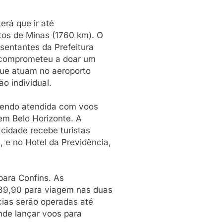
terá que ir até
tos de Minas (1760 km). O
sentantes da Prefeitura
e comprometeu a doar um
que atuam no aeroporto
o individual.
 sendo atendida com voos
em Belo Horizonte. A
cidade recebe turistas
 e no Hotel da Previdência,
para Confins. As
 89,90 para viagem nas duas
cias serão operadas até
ende lançar voos para