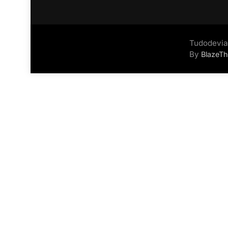
Tudodevia
By
BlazeT