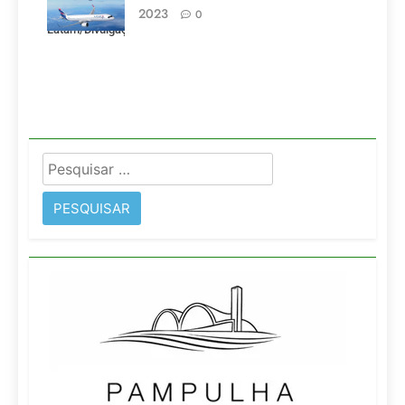
pela LATAM.
2023
0
Latam/Divulgação)
Pesquisar
por: