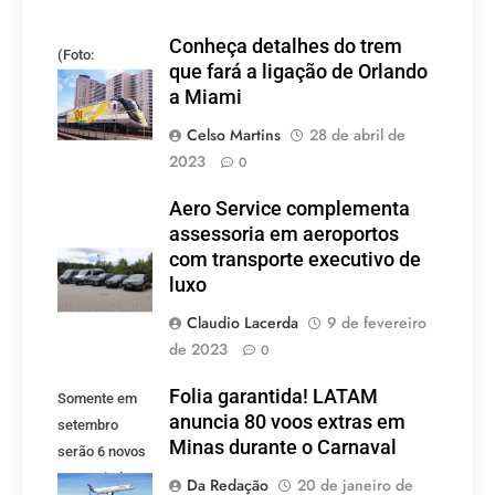
Conheça detalhes do trem
(Foto:
que fará a ligação de Orlando
divulgação)
a Miami
Celso Martins
28 de abril de
2023
0
Aero Service complementa
assessoria em aeroportos
com transporte executivo de
luxo
Claudio Lacerda
9 de fevereiro
de 2023
0
Folia garantida! LATAM
Somente em
anuncia 80 voos extras em
setembro
Minas durante o Carnaval
serão 6 novos
voos criados
Da Redação
20 de janeiro de