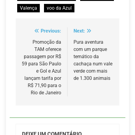
Valença
voo da Azul
Previous:
Next:
Navegação
de
Promoção da
Pura aventura
TAM oferece
com um parque
Post
passagem por R$
temático da
59 para São Paulo
cachaça num vale
e Gol e Azul
verde com mais
lançam tarifa por
de 1.300 animais
R$ 71,90 para o
Rio de Janeiro
DEIXE UM COMENTÁRIO