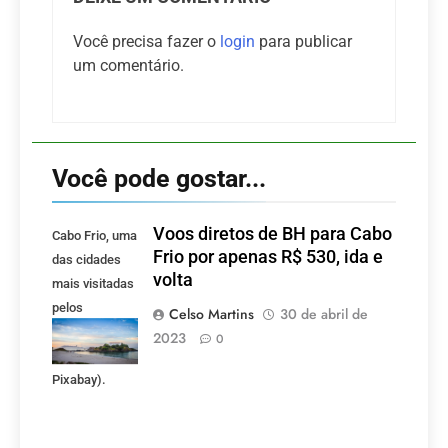
Você precisa fazer o
login
para publicar
um comentário.
Você pode gostar...
Voos diretos de BH para Cabo
Cabo Frio, uma
Frio por apenas R$ 530, ida e
das cidades
volta
mais visitadas
pelos
Celso Martins
30 de abril de
mineiros.
2023
0
(Foto:
Pixabay).