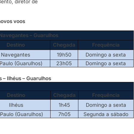
ento, diretor de
 novos voos
 Navegantes – Guarulhos
Destino
Chegada
Frequência
Navegantes
19h50
Domingo a sexta
Paulo (Guarulhos)
23h05
Domingo a sexta
 – Ilhéus – Guarulhos
Destino
Chegada
Frequência
Ilhéus
1h45
Domingo a sexta
Paulo (Guarulhos)
7h05
Segunda a sábado