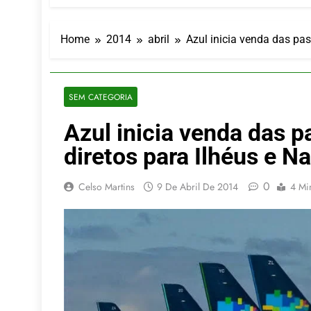
Turismo imp
7 De Agosto De
Hotel Premi
Home
2014
abril
Azul inicia venda das pa
7 De Agosto De
Executivo c
5 De Agosto De
SEM CATEGORIA
LATAM anunc
Azul inicia venda das 
5 De Agosto De
Azul retoma
diretos para Ilhéus e N
5 De Agosto De
0
Celso Martins
9 De Abril De 2014
4 Mi