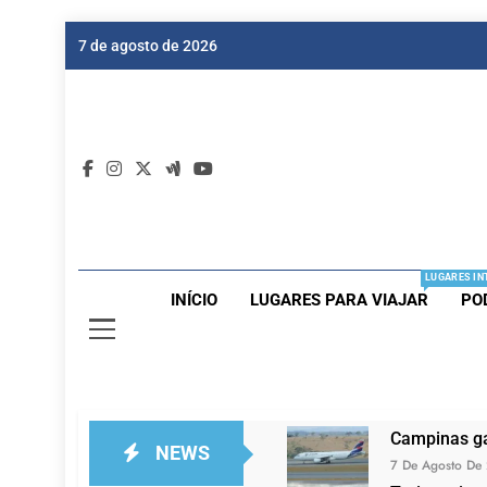
Skip
7 de agosto de 2026
to
content
Dic
Passagen
LUGARES IN
INÍCIO
LUGARES PARA VIAJAR
PO
Campinas ga
NEWS
7 De Agosto De