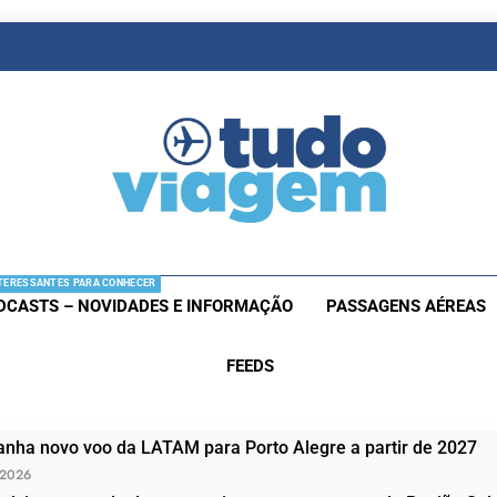
as De Viagem
s Aéreas E Hotéis Em Promocão
TERESSANTES PARA CONHECER
DCASTS – NOVIDADES E INFORMAÇÃO
PASSAGENS AÉREAS
FEEDS
nha novo voo da LATAM para Porto Alegre a partir de 2027
 2026