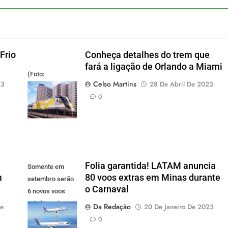
Frio
Conheça detalhes do trem que
fará a ligação de Orlando a Miami
(Foto:
Celso Martins
23
28 De Abril De 2023
divulgação)
0
Folia garantida! LATAM anuncia
Somente em
m
80 voos extras em Minas durante
setembro serão
o Carnaval
6 novos voos
criados pela
Da Redação
De
20 De Janeiro De 2023
LATAM.
0
Latam/Divulgação)