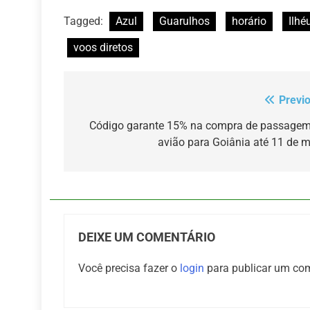
Tagged:
Azul
Guarulhos
horário
Ilhé
voos diretos
Previ
Navegação
de
Código garante 15% na compra de passagem
avião para Goiânia até 11 de 
Post
DEIXE UM COMENTÁRIO
Você precisa fazer o
login
para publicar um com