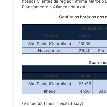
nossos Clientes da região”, afirma Marcelo B
Planejamento e Alianças da Azul.
Confira os horários dos
Guarulhos –
Origem
Saída
São Paulo (Guarulhos)
18h35
Navegantes
21h40
São 
Guarulhos
Origem
Saída
São Paulo (Guarulhos)
23h35
Ilhéus
4h50
São 
(Visited 53 times, 1 visits today)