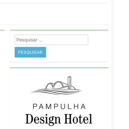
orativo
 Wyndham São Paulo Ibirapuera
Pesquisar
por: