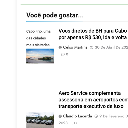
Você pode gostar...
Voos diretos de BH para Cabo 
Cabo Frio, uma
por apenas R$ 530, ida e volta
das cidades
mais visitadas
Celso Martins
30 De Abril De 20
pelos mineiros.
0
(Foto: Pixabay).
Aero Service complementa
assessoria em aeroportos co
transporte executivo de luxo
Claudio Lacerda
9 De Fevereiro 
2023
0