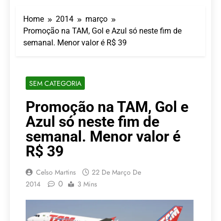
Turismo impulsiona
recorde de passageiros
Home
2014
março
nos aeroportos da
7 De Agosto De 2026
Região Sul
Promoção na TAM, Gol e Azul só neste fim de
Hotel Premium
semanal. Menor valor é R$ 39
Campinas fortalece
atuação nos segmentos
7 De Agosto De 2026
de lazer e corporativo
Executivo com carreira
internacional, Marc
SEM CATEGORIA
Balanger assume
5 De Agosto De 2026
comando do Wyndham
LATAM anuncia 42
Promoção na TAM, Gol e
São Paulo Ibirapuera
rotas na primeira fase
Azul só neste fim de
de operação do
5 De Agosto De 2026
Embraer 195-E2
Azul retoma voos
semanal. Menor valor é
diretos entre Porto
R$ 39
Alegre e Montevidéu
5 De Agosto De 2026
em dezembro
Celso Martins
22 De Março De
0
2014
3 Mins