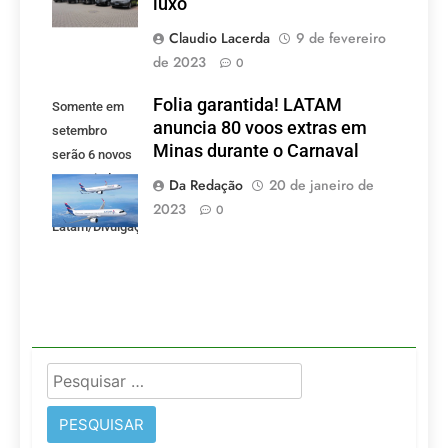
luxo
Claudio Lacerda
9 de fevereiro
de 2023
0
Folia garantida! LATAM
Somente em
anuncia 80 voos extras em
setembro
Minas durante o Carnaval
serão 6 novos
voos criados
Da Redação
20 de janeiro de
pela LATAM.
2023
0
Latam/Divulgação)
Pesquisar
por: