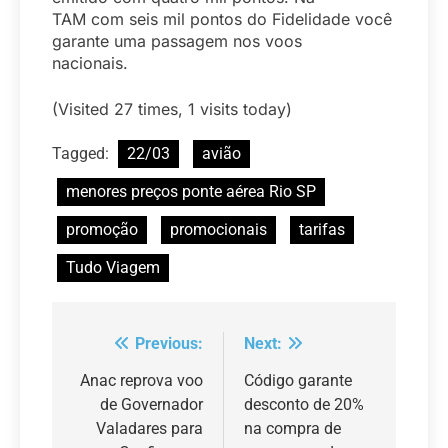
TAM com seis mil pontos do Fidelidade você
garante uma passagem nos voos
nacionais.
(Visited 27 times, 1 visits today)
Tagged:
22/03
avião
menores preços ponte aérea Rio SP
promoção
promocionais
tarifas
Tudo Viagem
Previous:
Next:
Navegação
de
Anac reprova voo
Código garante
de Governador
desconto de 20%
Post
Valadares para
na compra de