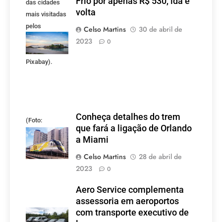
Frio por apenas R$ 530, ida e
das cidades
volta
mais visitadas
pelos
Celso Martins
30 de abril de
mineiros.
2023
0
(Foto:
Pixabay).
Conheça detalhes do trem
(Foto:
que fará a ligação de Orlando
divulgação)
a Miami
Celso Martins
28 de abril de
2023
0
Aero Service complementa
assessoria em aeroportos
com transporte executivo de