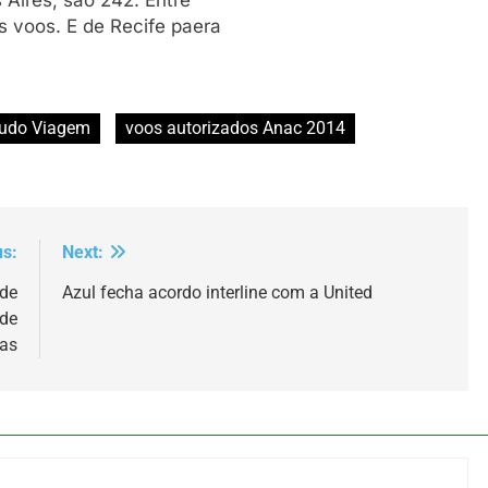
Aires, são 242. Entre
s voos. E de Recife paera
udo Viagem
voos autorizados Anac 2014
us:
Next:
 de
Azul fecha acordo interline com a United
 de
as