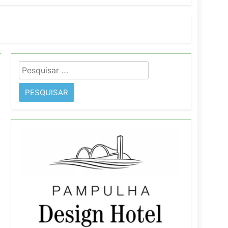
imentos e fortalece infraestrutura
Pesquisar
rope
por: