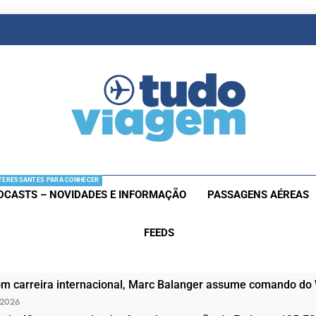
as De Viagem
s Aéreas E Hotéis Em Promocão
TERESSANTES PARA CONHECER
DCASTS – NOVIDADES E INFORMAÇÃO
PASSAGENS AÉREAS
FEEDS
om carreira internacional, Marc Balanger assume comando do
 2026