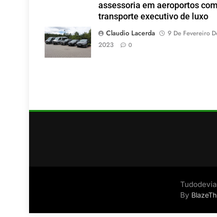
assessoria em aeroportos co
transporte executivo de luxo
Claudio Lacerda
9 De Fevereiro D
2023
0
Tudodevia
By
BlazeT