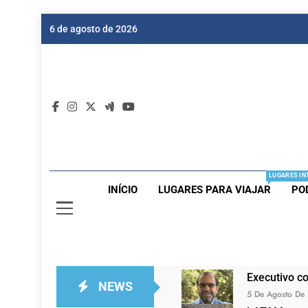
Skip
6 de agosto de 2026
to
content
Dic
Passagen
LUGARES IN
INÍCIO
LUGARES PARA VIAJAR
PO
Executivo c
NEWS
5 De Agosto De