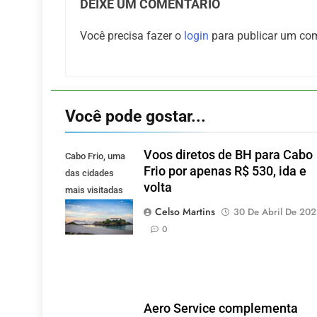
DEIXE UM COMENTÁRIO
Você precisa fazer o
login
para publicar um com
Você pode gostar...
Voos diretos de BH para Cabo
Cabo Frio, uma
Frio por apenas R$ 530, ida e
das cidades
volta
mais visitadas
pelos mineiros.
Celso Martins
30 De Abril De 20
(Foto: Pixabay).
0
Aero Service complementa