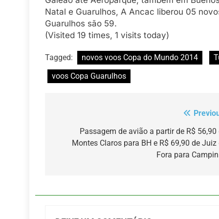
Galeão até Aeroparque, também em Buenos 
Natal e Guarulhos, A Ancac liberou 05 novo
Guarulhos são 59.
(Visited 19 times, 1 visits today)
Tagged:
novos voos Copa do Mundo 2014
T
voos Copa Guarulhos
Previo
Navegação
de
Passagem de avião a partir de R$ 56,90
Montes Claros para BH e R$ 69,90 de Juiz
Post
Fora para Campin