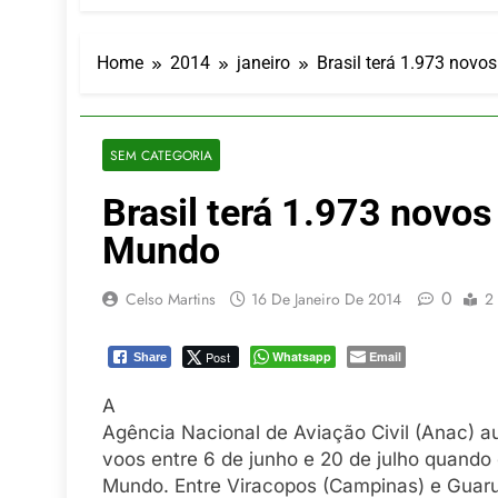
LATAM anunc
5 De Agosto De
Azul retoma
Home
2014
janeiro
Brasil terá 1.973 nov
5 De Agosto De
Turismo na S
5 De Agosto De
SEM CATEGORIA
Toda a Euro
Brasil terá 1.973 novos
4 De Agosto De
Por Dentro d
Mundo
4 De Agosto De
0
Celso Martins
16 De Janeiro De 2014
2
Post
Whatsapp
Email
Share
A
Agência Nacional de Aviação Civil (Anac) a
voos entre 6 de junho e 20 de julho quando 
Mundo. Entre Viracopos (Campinas) e Guarul