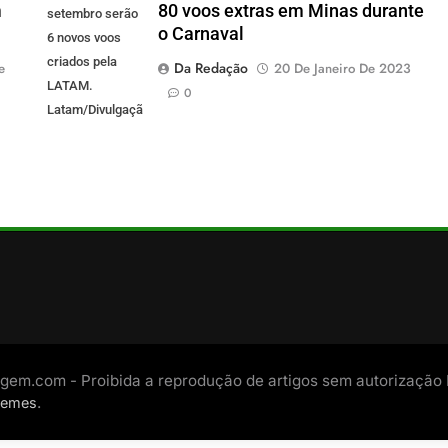
m
80 voos extras em Minas durante
setembro serão
o Carnaval
6 novos voos
criados pela
Da Redação
e
20 De Janeiro De 2023
LATAM.
0
Latam/Divulgação)
gem.com - Proibida a reprodução de artigos sem autorização
.
hemes