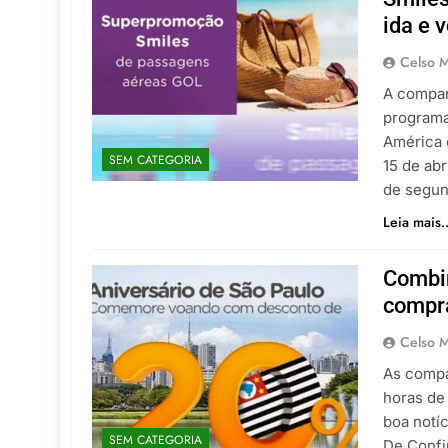
ida e 
Celso M
A compan
programa
América 
SEM CATEGORIA
15 de abr
de segun
Leia mais..
Combi
compra
Celso M
As compa
horas de
boa notí
SEM CATEGORIA
De Confi