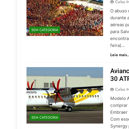
Celso M
O abuso 
durante 
aéreas p
SEM CATEGORIA
para Sal
encontrad
feira)…
Leia mais..
Avianc
30 ATR
Celso M
Modelo A
comprar 
Embraer 1
SEM CATEGORIA
Com esse
Synergy 