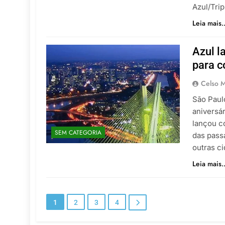
Azul/Tri
Leia mais..
Azul l
para c
Celso M
São Paul
aniversá
lançou c
SEM CATEGORIA
das pass
outras c
Leia mais..
1
2
3
4