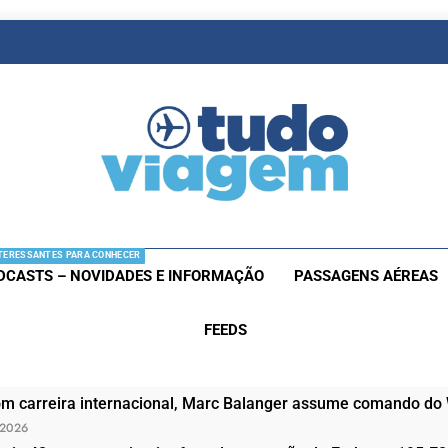
as De Viagem
s Aéreas E Hotéis Em Promocão
TERESSANTES PARA CONHECER
DCASTS – NOVIDADES E INFORMAÇÃO
PASSAGENS AÉREAS
FEEDS
om carreira internacional, Marc Balanger assume comando do
 2026