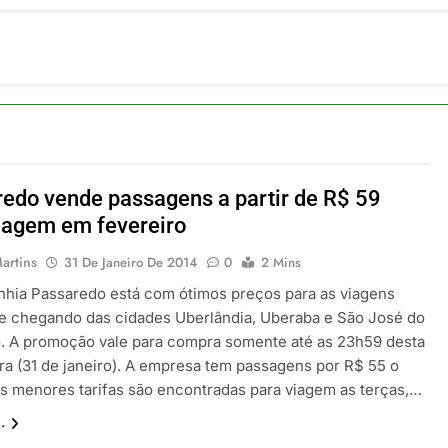
ia 42 rotas na primeira fase de operação do Embraer 195-E2
 2026
 voos diretos entre Porto Alegre e Montevidéu em dezembro
 2026
erra Catarinense: Região do Salto Caveiras atrai novos invest
 2026
pa em Um Só Lugar: Descubra as Atrações do Parque Mini-Eu
 2026
edo vende passagens a partir de R$ 59
o Atomium: História, Ciência e a Melhor Vista de Bruxelas
iagem em fevereiro
 2026
artins
31 De Janeiro De 2014
0
2 Mins
hia Passaredo está com ótimos preços para as viagens
 e chegando das cidades Uberlândia, Uberaba e São José do
o. A promoção vale para compra somente até as 23h59 desta
ira (31 de janeiro). A empresa tem passagens por R$ 55 o
As menores tarifas são encontradas para viagem as terças,…
.