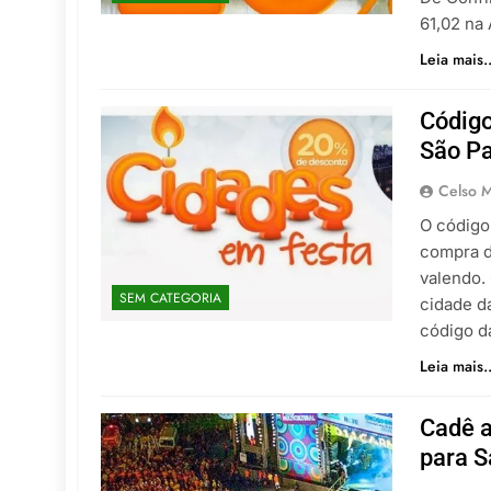
61,02 na
Leia mais..
Código
São Pa
Celso M
O código
compra d
valendo.
SEM CATEGORIA
cidade d
código d
Leia mais..
Cadê a
para S