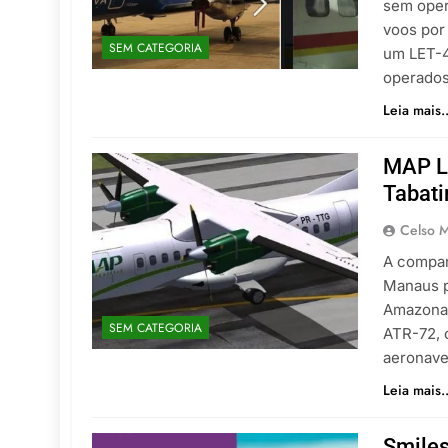
sem oper
voos por
SEM CATEGORIA
um LET-4
operados
Leia mais..
MAP Li
Tabati
Celso M
A compan
Manaus p
Amazonas
SEM CATEGORIA
ATR-72, 
aeronave
Leia mais..
Smiles