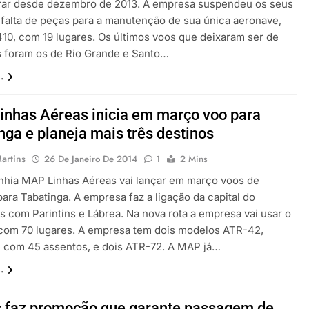
ar desde dezembro de 2013. A empresa suspendeu os seus
 falta de peças para a manutenção de sua única aeronave,
10, com 19 lugares. Os últimos voos que deixaram ser de
 foram os de Rio Grande e Santo…
.
nhas Aéreas inicia em março voo para
nga e planeja mais três destinos
artins
26 De Janeiro De 2014
1
2 Mins
hia MAP Linhas Aéreas vai lançar em março voos de
ara Tabatinga. A empresa faz a ligação da capital do
 com Parintins e Lábrea. Na nova rota a empresa vai usar o
com 70 lugares. A empresa tem dois modelos ATR-42,
 com 45 assentos, e dois ATR-72. A MAP já…
.
 faz promoção que garante passagem de