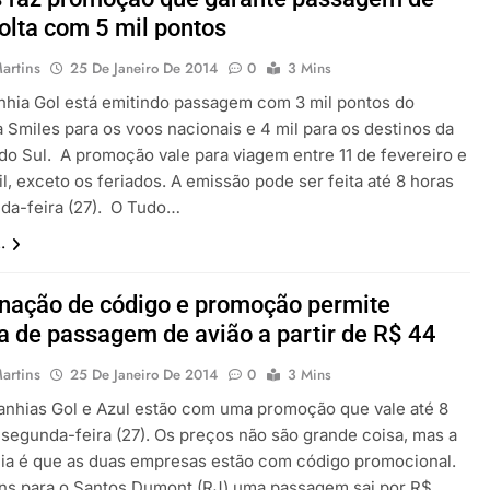
volta com 5 mil pontos
artins
25 De Janeiro De 2014
0
3 Mins
hia Gol está emitindo passagem com 3 mil pontos do
 Smiles para os voos nacionais e 4 mil para os destinos da
do Sul. A promoção vale para viagem entre 11 de fevereiro e
il, exceto os feriados. A emissão pode ser feita até 8 horas
da-feira (27). O Tudo…
.
nação de código e promoção permite
 de passagem de avião a partir de R$ 44
artins
25 De Janeiro De 2014
0
3 Mins
nhias Gol e Azul estão com uma promoção que vale até 8
 segunda-feira (27). Os preços não são grande coisa, mas a
cia é que as duas empresas estão com código promocional.
ns para o Santos Dumont (RJ) uma passagem sai por R$