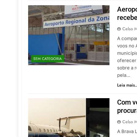
Aeropo
recebe
Celso M
A compan
voos no 
municípi
SEM CATEGORIA
oferecer
sobre a 
pela…
Leia mais..
Com vo
procur
Celso M
A Brava 