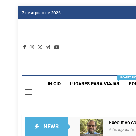
Skip
7 de agosto de 2026
to
content
Dic
Passagen
LUGARES IN
INÍCIO
LUGARES PARA VIAJAR
PO
Executivo c
NEWS
5 De Agosto De