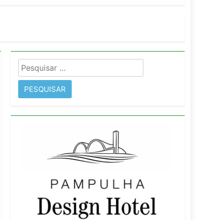
imentos e fortalece infraestrutura
Pesquisar
rope
por: