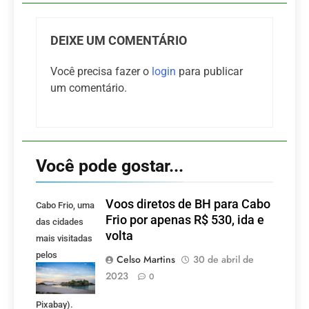
DEIXE UM COMENTÁRIO
Você precisa fazer o
login
para publicar
um comentário.
Você pode gostar...
Voos diretos de BH para Cabo
Cabo Frio, uma
Frio por apenas R$ 530, ida e
das cidades
volta
mais visitadas
pelos
Celso Martins
30 de abril de
mineiros.
2023
0
(Foto:
Pixabay).