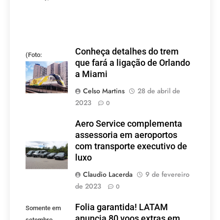
Conheça detalhes do trem
(Foto:
que fará a ligação de Orlando
divulgação)
a Miami
Celso Martins
28 de abril de
2023
0
Aero Service complementa
assessoria em aeroportos
com transporte executivo de
luxo
Claudio Lacerda
9 de fevereiro
de 2023
0
Folia garantida! LATAM
Somente em
anuncia 80 voos extras em
setembro