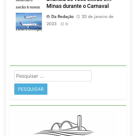
Minas durante o Carnaval
serão 6 novos
voos criados
Da Redação
20 de janeiro de
pela LATAM.
2023
0
Latam/Divulgação)
Pesquisar
por: