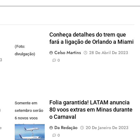
Conheça detalhes do trem que
fará a ligação de Orlando a Miami
(Foto:
Celso Martins
28 De Abril De 2023
divulgação)
23
0
Folia garantida! LATAM anuncia
Somente em
m
80 voos extras em Minas durante
setembro serão
o Carnaval
6 novos voos
criados pela
Da Redação
e
20 De Janeiro De 2023
LATAM.
0