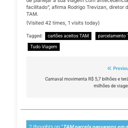
de planejar a sua viagem com antecedênci
facilitado”, afirma Rodrigo Trevizan, diretor
TAM.
(Visited 42 times, 1 visits today)
Tagged:
cartões aceitos TAM
parcelamento
Tudo Viagem
Previo
Navegação
de
Carnaval movimenta R$ 5,7 bilhões e ter
milhões de viag
Post
2 thoughts on “
TAM parcela passagens em d