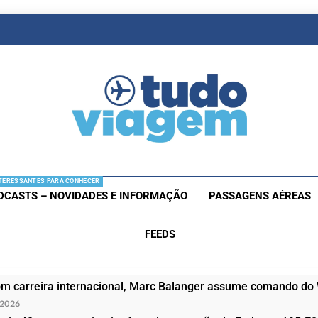
as De Viagem
s Aéreas E Hotéis Em Promocão
TERESSANTES PARA CONHECER
DCASTS – NOVIDADES E INFORMAÇÃO
PASSAGENS AÉREAS
FEEDS
om carreira internacional, Marc Balanger assume comando do
 2026