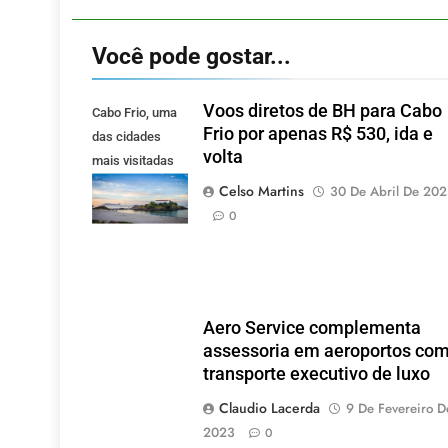
Você pode gostar...
Voos diretos de BH para Cabo
Cabo Frio, uma
Frio por apenas R$ 530, ida e
das cidades
volta
mais visitadas
pelos mineiros.
Celso Martins
30 De Abril De 20
(Foto: Pixabay).
0
Aero Service complementa
assessoria em aeroportos co
transporte executivo de luxo
Claudio Lacerda
9 De Fevereiro D
2023
0