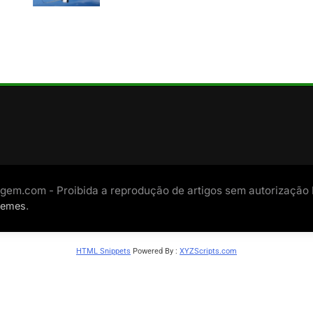
Latam/Divulgação)
gem.com - Proibida a reprodução de artigos sem autorização
.
hemes
HTML Snippets
Powered By :
XYZScripts.com