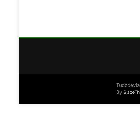
Tudodevia
By
BlazeT