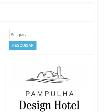
imentos e fortalece infraestrutura
Pesquisar
rope
por: