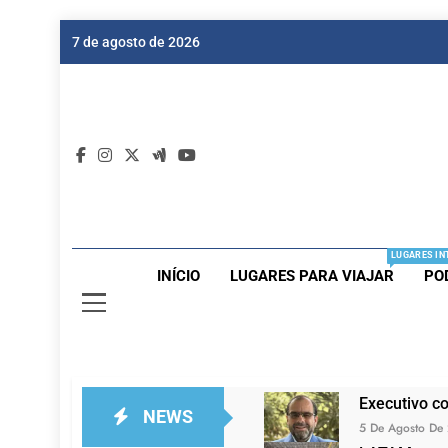
Skip
7 de agosto de 2026
to
content
Dic
Passagen
LUGARES IN
INÍCIO
LUGARES PARA VIAJAR
PO
Executivo c
NEWS
5 De Agosto De