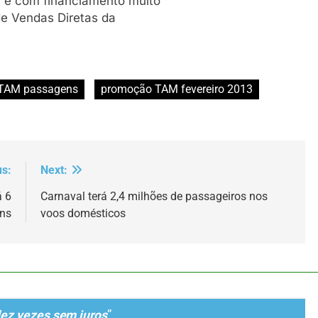
a e com financiamento muito
 de Vendas Diretas da
 TAM passagens
promoção TAM fevereiro 2013
us:
Next:
á 6
Carnaval terá 2,4 milhões de passageiros nos
ens
voos domésticos
ez vezes sem juros
”