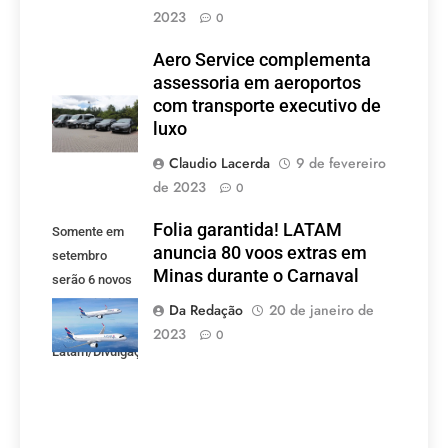
2023
0
Aero Service complementa
assessoria em aeroportos
com transporte executivo de
luxo
Claudio Lacerda
9 de fevereiro
de 2023
0
Folia garantida! LATAM
Somente em
anuncia 80 voos extras em
setembro
Minas durante o Carnaval
serão 6 novos
voos criados
Da Redação
20 de janeiro de
pela LATAM.
2023
0
Latam/Divulgação)