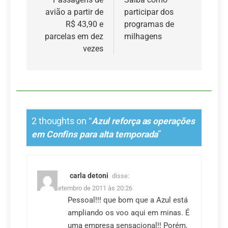
de
avião a partir de
participar dos
Post
R$ 43,90 e
programas de
parcelas em dez
milhagens
vezes
2 thoughts on “
Azul reforça as operações
em Confins para alta temporada
”
carla detoni
disse:
29 de setembro de 2011 às 20:26
Pessoal!!! que bom que a Azul está
ampliando os voo aqui em minas. É
uma empresa sensacional!! Porém,