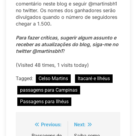
comentário neste blog e seguir @martinsbh1
no twitter. Os nomes dos ganhadores serão
divulgados quando o número de seguidores
chegar a 1.500
.
Para fazer críticas, sugerir algum assunto e
receber as atualizações do blog, siga-me no
twitter @martinsbh1
?
(Visited 48 times, 1 visits today)
Tagged:
Celso Martins
Itacaré e Ilhéus
passagens para Campinas
Passagens para Ilhéus
Previous:
Next:
Navegação
Passagens de
Saiba como