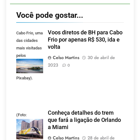
Você pode gostar...
Voos diretos de BH para Cabo
Cabo Frio, uma
Frio por apenas R$ 530, ida e
das cidades
volta
mais visitadas
pelos
Celso Martins
30 de abril de
mineiros.
2023
0
(Foto:
Pixabay).
Conheça detalhes do trem
(Foto:
que fará a ligação de Orlando
divulgação)
a Miami
Celso Martins
28 de abril de