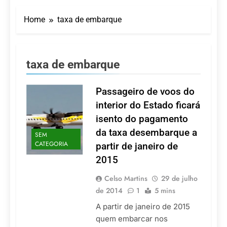
Turismo impulsiona
recorde de passageiros
Home
taxa de embarque
nos aeroportos da
7 De Agosto De 2026
Região Sul
Hotel Premium
Campinas fortalece
atuação nos segmentos
7 De Agosto De 2026
taxa de embarque
de lazer e corporativo
Executivo com carreira
internacional, Marc
Balanger assume
Passageiro de voos do
5 De Agosto De 2026
comando do Wyndham
LATAM anuncia 42
interior do Estado ficará
São Paulo Ibirapuera
rotas na primeira fase
isento do pagamento
de operação do
5 De Agosto De 2026
Embraer 195-E2
da taxa desembarque a
SEM
Azul retoma voos
CATEGORIA
partir de janeiro de
diretos entre Porto
Alegre e Montevidéu
5 De Agosto De 2026
2015
em dezembro
Celso Martins
29 de julho
de 2014
1
5 mins
A partir de janeiro de 2015
quem embarcar nos