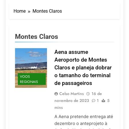
Turismo impulsiona
recorde de passageiros
Home
Montes Claros
nos aeroportos da
7 De Agosto De 2026
Região Sul
Hotel Premium
Campinas fortalece
atuação nos segmentos
7 De Agosto De 2026
Montes Claros
de lazer e corporativo
Executivo com carreira
internacional, Marc
Balanger assume
Aena assume
5 De Agosto De 2026
comando do Wyndham
LATAM anuncia 42
Aeroporto de Montes
São Paulo Ibirapuera
rotas na primeira fase
Claros e planeja dobrar
de operação do
5 De Agosto De 2026
Embraer 195-E2
o tamanho do terminal
VOOS
Azul retoma voos
REGIONAIS
de passageiros
diretos entre Porto
Alegre e Montevidéu
5 De Agosto De 2026
em dezembro
Celso Martins
16 de
novembro de 2023
1
5
mins
A Aena pretende entrega até
dezembro o anteprojeto à