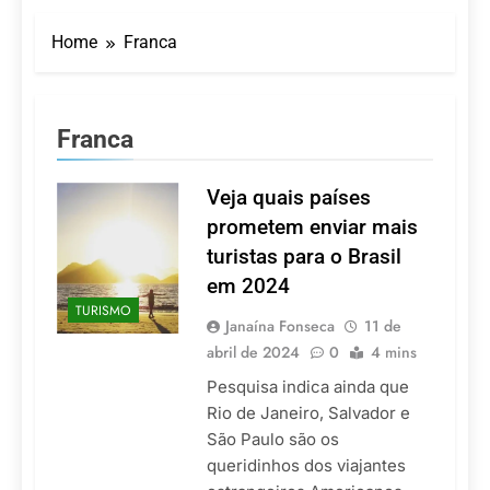
Turismo impulsiona
recorde de passageiros
Home
Franca
nos aeroportos da
7 De Agosto De 2026
Região Sul
Hotel Premium
Campinas fortalece
atuação nos segmentos
7 De Agosto De 2026
Franca
de lazer e corporativo
Executivo com carreira
internacional, Marc
Balanger assume
Veja quais países
5 De Agosto De 2026
comando do Wyndham
LATAM anuncia 42
prometem enviar mais
São Paulo Ibirapuera
rotas na primeira fase
turistas para o Brasil
de operação do
5 De Agosto De 2026
Embraer 195-E2
em 2024
Azul retoma voos
TURISMO
diretos entre Porto
Janaína Fonseca
11 de
Alegre e Montevidéu
5 De Agosto De 2026
abril de 2024
0
4 mins
em dezembro
Pesquisa indica ainda que
Rio de Janeiro, Salvador e
São Paulo são os
queridinhos dos viajantes