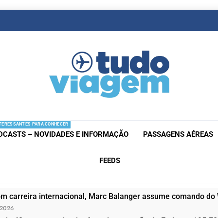
as De Viagem
s Aéreas E Hotéis Em Promocão
TERESSANTES PARA CONHECER
DCASTS – NOVIDADES E INFORMAÇÃO
PASSAGENS AÉREAS
FEEDS
om carreira internacional, Marc Balanger assume comando do
 2026