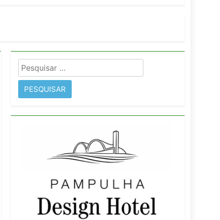
imentos e fortalece infraestrutura
Pesquisar
rope
por: