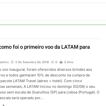
ia 42 rotas na primeira fase de operação do Embraer 195-E2
 2026
 voos diretos entre Porto Alegre e Montevidéu em dezembro
 2026
erra Catarinense: Região do Salto Caveiras atrai novos invest
 2026
pa em Um Só Lugar: Descubra as Atrações do Parque Mini-Eu
 2026
como foi o primeiro voo da LATAM para
o Atomium: História, Ciência e a Melhor Vista de Bruxelas
a
 2026
artins
3 De Setembro De 2018
0
5 Mins
o voo inaugural, foram oferecidos diversos brindes aos
ros e todos ganharam 10% de desconto na compra de
 pacote LATAM Travel (aéreo + hotel). Com cinco
ias semanais, A LATAM iniciou no domingo (02/09) o seu
 voo sem escala de Guarulhos (SP) para Lisboa (Portugal). O
escala será operado por…
.