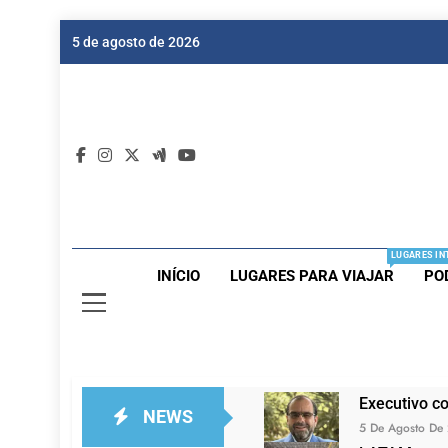
Skip
5 de agosto de 2026
to
content
Dic
Passagen
LUGARES IN
INÍCIO
LUGARES PARA VIAJAR
PO
Executivo c
NEWS
5 De Agosto De