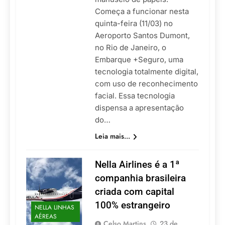
Começa a funcionar nesta
quinta-feira (11/03) no
Aeroporto Santos Dumont,
no Rio de Janeiro, o
Embarque +Seguro, uma
tecnologia totalmente digital,
com uso de reconhecimento
facial. Essa tecnologia
dispensa a apresentação
do…
Leia mais...
Nella Airlines é a 1ª
companhia brasileira
criada com capital
100% estrangeiro
NELLA LINHAS
AÉREAS
Celso Martins
23 de