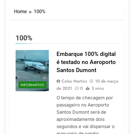
Turismo impulsiona
recorde de passageiros
Home
100%
nos aeroportos da
7 De Agosto De 2026
Região Sul
Hotel Premium
Campinas fortalece
atuação nos segmentos
7 De Agosto De 2026
100%
de lazer e corporativo
Executivo com carreira
internacional, Marc
Balanger assume
Embarque 100% digital
5 De Agosto De 2026
comando do Wyndham
LATAM anuncia 42
é testado no Aeroporto
São Paulo Ibirapuera
rotas na primeira fase
Santos Dumont
de operação do
5 De Agosto De 2026
Embraer 195-E2
Azul retoma voos
Celso Martins
10 de março
INFORMATIVO
diretos entre Porto
de 2021
0
3 mins
Alegre e Montevidéu
5 De Agosto De 2026
em dezembro
O tempo de checagem por
passageiro no Aeroporto
Santos Dumont será de
aproximadamente dois
segundos e vai dispensar o
manuseio de papéis.