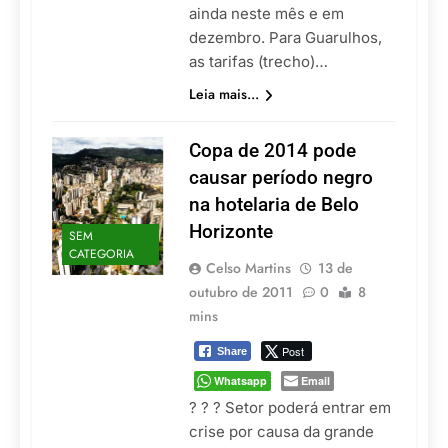
ainda neste mês e em
dezembro. Para Guarulhos,
as tarifas (trecho)…
Leia mais...
Copa de 2014 pode
causar período negro
na hotelaria de Belo
Horizonte
SEM
CATEGORIA
Celso Martins
13 de
outubro de 2011
0
8
mins
Post
Share
Whatsapp
Email
? ? ? Setor poderá entrar em
crise por causa da grande