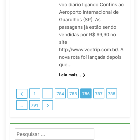
voo diário ligando Confins ao
Aeroporto Internacional de
Guarulhos (SP). As
passagens já estão sendo
vendidas por R$ 99,90 no
site
http://www.voetrip.com.br/. A
nova rota foi lançada depois
que…
Leia mais...
1
…
784
785
786
787
788
…
791
Pesquisar