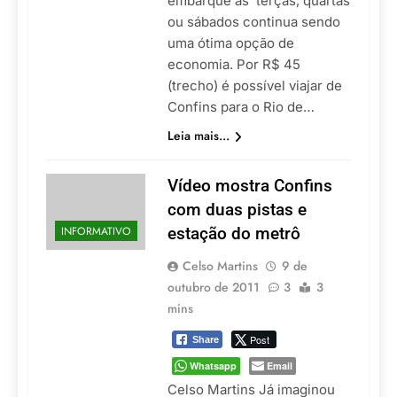
embarque às terças, quartas
ou sábados continua sendo
uma ótima opção de
economia. Por R$ 45
(trecho) é possível viajar de
Confins para o Rio de…
Leia mais...
Vídeo mostra Confins
com duas pistas e
INFORMATIVO
estação do metrô
Celso Martins
9 de
outubro de 2011
3
3
mins
Post
Share
Whatsapp
Email
Celso Martins Já imaginou