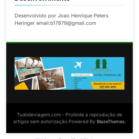
Desenvolvido por Joao Henrique Peters
Heringer email:b17879@gmail.com
Tudodeviagem.com - Proibida a reprodução de
artigos sem autorização Powered By
.
BlazeThemes