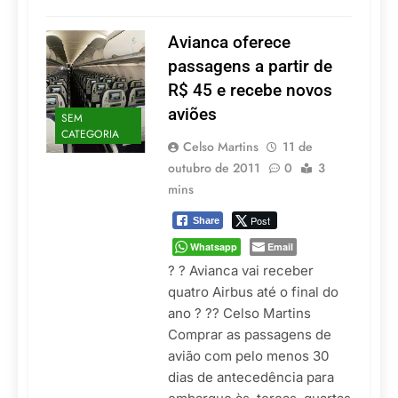
Avianca oferece
passagens a partir de
R$ 45 e recebe novos
aviões
SEM
CATEGORIA
Celso Martins
11 de
outubro de 2011
0
3
mins
Post
Share
Whatsapp
Email
? ? Avianca vai receber
quatro Airbus até o final do
ano ? ?? Celso Martins
Comprar as passagens de
avião com pelo menos 30
dias de antecedência para