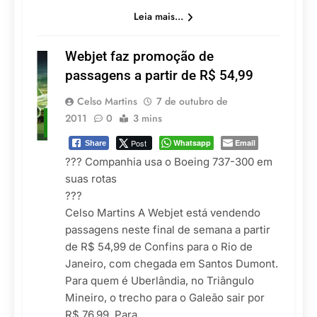
Leia mais...
Webjet faz promoção de
passagens a partir de R$ 54,99
Celso Martins
7 de outubro de
SEM
2011
0
3 mins
CATEGORIA
Post
Whatsapp
Email
Share
??? Companhia usa o Boeing 737-300 em
suas rotas
???
Celso Martins A Webjet está vendendo
passagens neste final de semana a partir
de R$ 54,99 de Confins para o Rio de
Janeiro, com chegada em Santos Dumont.
Para quem é Uberlândia, no Triângulo
Mineiro, o trecho para o Galeão sair por
R$ 76,99. Para…