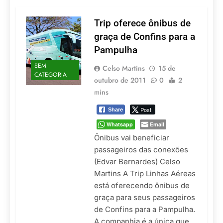
LATAM anuncia 42
São Paulo Ibirapuera
rotas na primeira fase
de operação do
Trip oferece ônibus de
5 De Agosto De 2026
Embraer 195-E2
Azul retoma voos
graça de Confins para a
diretos entre Porto
Pampulha
Alegre e Montevidéu
5 De Agosto De 2026
em dezembro
SEM
Turismo na Serra
Celso Martins
15 de
CATEGORIA
Catarinense: Região do
outubro de 2011
0
2
Salto Caveiras atrai
5 De Agosto De 2026
mins
novos investimentos e
Toda a Europa em Um
fortalece infraestrutura
Só Lugar: Descubra as
Post
Share
Atrações do Parque
4 De Agosto De 2026
Whatsapp
Email
Mini-Europe
Por Dentro do Atomium:
Ônibus vai beneficiar
História, Ciência e a
passageiros das conexões
Melhor Vista de
4 De Agosto De 2026
(Edvar Bernardes) Celso
Bruxelas
Martins A Trip Linhas Aéreas
está oferecendo ônibus de
graça para seus passageiros
de Confins para a Pampulha.
A companhia é a única que