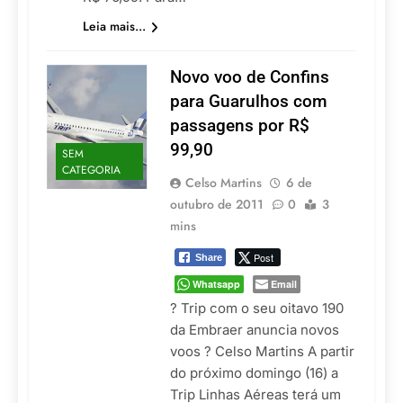
Leia mais...
Novo voo de Confins
para Guarulhos com
passagens por R$
99,90
SEM
CATEGORIA
Celso Martins
6 de
outubro de 2011
0
3
mins
Post
Share
Whatsapp
Email
? Trip com o seu oitavo 190
da Embraer anuncia novos
voos ? Celso Martins A partir
do próximo domingo (16) a
Trip Linhas Aéreas terá um