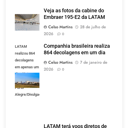
Veja as fotos da cabine do
Embraer 195-E2 da LATAM
Celso Martins
28 de julho de
2026
0
Companhia brasileira realiza
LATAM
864 decolagens em um dia
realizou 864
decolagens
Celso Martins
7 de janeiro de
em apenas um
2026
0
dia. (Foto:
Aeroporto de
Porto
Alegre/Divulgação)
LATAM terá voos diretos de