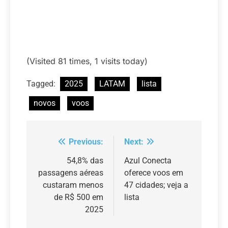
(Visited 81 times, 1 visits today)
Tagged:
2025
LATAM
lista
novos
voos
Previous:
Next:
Navegação
de
54,8% das
Azul Conecta
passagens aéreas
oferece voos em
Post
custaram menos
47 cidades; veja a
de R$ 500 em
lista
2025