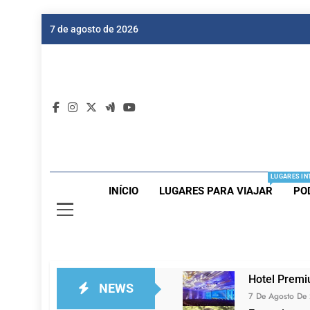
Skip
7 de agosto de 2026
to
content
Dic
Passagen
LUGARES IN
INÍCIO
LUGARES PARA VIAJAR
PO
Hotel Premi
NEWS
7 De Agosto De