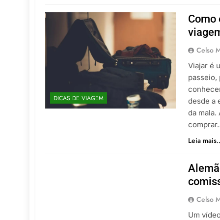
Como e
viage
Celso M
Viajar é 
passeio,
conhecer
DICAS DE VIAGEM
desde a 
da mala.
comprar
Leia mais..
Alemão
comiss
Celso M
Um vídeo