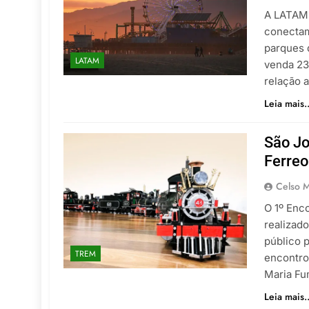
A LATAM 
conectam
parques 
LATAM
venda 23
relação 
Leia mais..
São Jo
Ferre
Celso M
O 1º Enc
realizado
público 
TREM
encontro
Maria Fu
Leia mais..