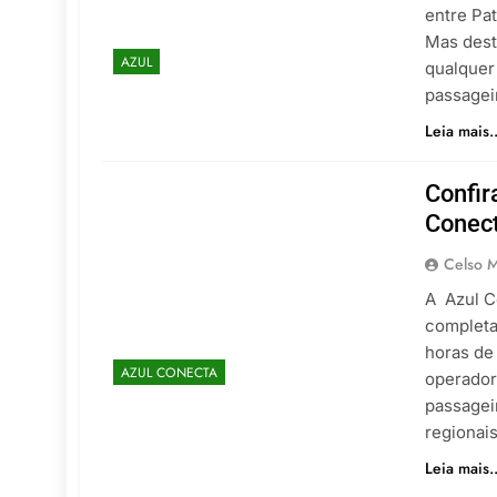
entre Pat
Mas dest
AZUL
qualquer
passagei
Leia mais..
Confir
Conec
Celso M
A Azul C
completa
horas de
AZUL CONECTA
operador
passagei
regionai
Leia mais..