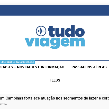
as De Viagem
s Aéreas E Hotéis Em Promocão
TERESSANTES PARA CONHECER
DCASTS – NOVIDADES E INFORMAÇÃO
PASSAGENS AÉREAS
FEEDS
um Campinas fortalece atuação nos segmentos de lazer e corp
 2026