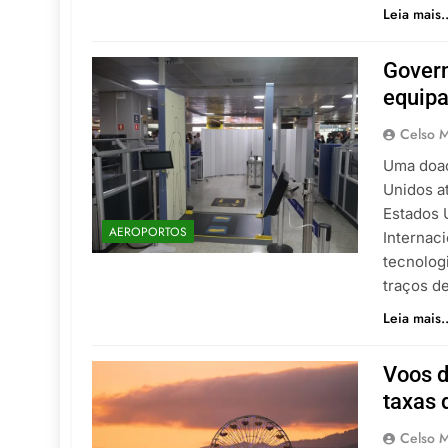
Leia mais..
Gover
equipa
Celso M
Uma doaç
Unidos a
Estados 
AEROPORTOS
Internac
tecnolog
traços d
Leia mais..
Voos d
taxas 
Celso M