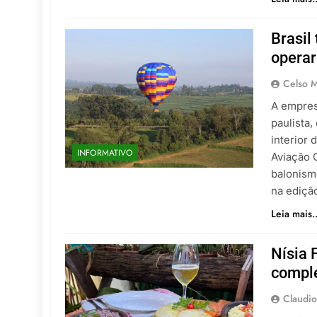
Brasil
operar
Celso M
A empres
paulista
interior 
INFORMATIVO
Aviação 
balonism
na ediçã
Leia mais..
Nísia 
comple
Claudio