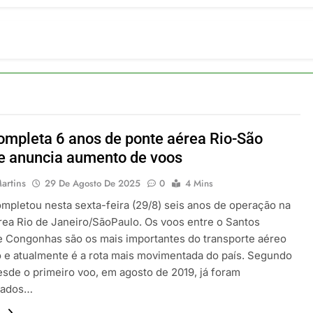
om carreira internacional, Marc Balanger assume comando do
 2026
ia 42 rotas na primeira fase de operação do Embraer 195-E2
 2026
 voos diretos entre Porto Alegre e Montevidéu em dezembro
 2026
erra Catarinense: Região do Salto Caveiras atrai novos invest
 2026
ompleta 6 anos de ponte aérea Rio-São
pa em Um Só Lugar: Descubra as Atrações do Parque Mini-Eu
e anuncia aumento de voos
 2026
artins
29 De Agosto De 2025
0
4 Mins
ompletou nesta sexta-feira (29/8) seis anos de operação na
rea Rio de Janeiro/SãoPaulo. Os voos entre o Santos
 Congonhas são os mais importantes do transporte aéreo
ro e atualmente é a rota mais movimentada do país. Segundo
esde o primeiro voo, em agosto de 2019, já foram
tados…
.