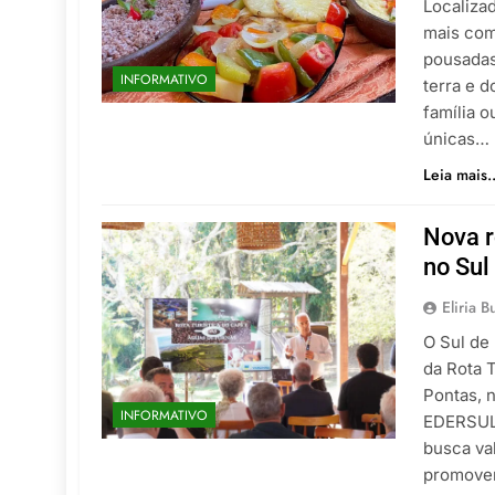
Localiza
mais comp
pousadas
INFORMATIVO
terra e d
família 
únicas…
Leia mais..
Nova r
no Sul
Eliria B
O Sul de
da Rota 
Pontas, n
INFORMATIVO
EDERSUL 
busca val
promove