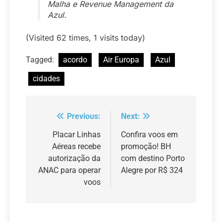
Malha e Revenue Management da
Azul.
(Visited 62 times, 1 visits today)
Tagged:
acordo
Air Europa
Azul
cidades
Previous:
Next:
Navegação
de
Placar Linhas
Confira voos em
Aéreas recebe
promoção! BH
Post
autorização da
com destino Porto
ANAC para operar
Alegre por R$ 324
voos