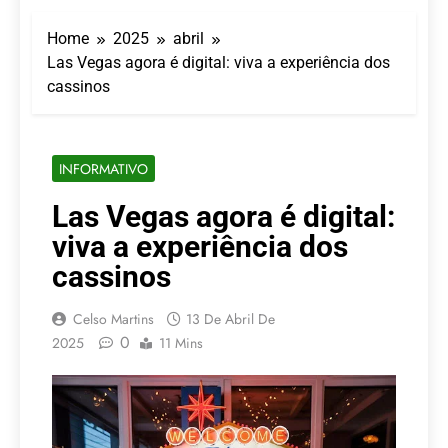
Turismo impulsiona
recorde de passageiros
Home
2025
abril
nos aeroportos da
7 De Agosto De 2026
Região Sul
Las Vegas agora é digital: viva a experiência dos
Hotel Premium
cassinos
Campinas fortalece
atuação nos segmentos
7 De Agosto De 2026
de lazer e corporativo
Executivo com carreira
internacional, Marc
INFORMATIVO
Balanger assume
5 De Agosto De 2026
comando do Wyndham
LATAM anuncia 42
Las Vegas agora é digital:
São Paulo Ibirapuera
rotas na primeira fase
viva a experiência dos
de operação do
5 De Agosto De 2026
Embraer 195-E2
Azul retoma voos
cassinos
diretos entre Porto
Alegre e Montevidéu
5 De Agosto De 2026
Celso Martins
13 De Abril De
em dezembro
0
2025
11 Mins