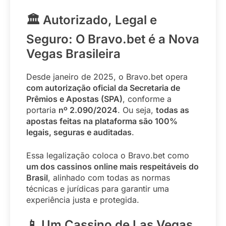
🏛️ Autorizado, Legal e
Seguro: O Bravo.bet é a Nova
Vegas Brasileira
Desde janeiro de 2025, o Bravo.bet opera
com autorização oficial da Secretaria de
Prêmios e Apostas (SPA)
, conforme a
portaria
nº 2.090/2024
. Ou seja,
todas as
apostas feitas na plataforma são 100%
legais, seguras e auditadas
.
Essa legalização coloca o Bravo.bet como
um dos cassinos online mais respeitáveis do
Brasil
, alinhado com todas as normas
técnicas e jurídicas para garantir uma
experiência justa e protegida.
📱 Um Cassino de Las Vegas