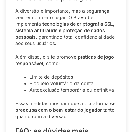
A diversão é importante, mas a segurança
vem em primeiro lugar. O Bravo.bet
implementa
tecnologias de criptografia SSL,
sistema antifraude e proteção de dados
pessoais
, garantindo total confidencialidade
aos seus usuários.
Além disso, o site promove
práticas de jogo
responsável
, como:
Limite de depósitos
Bloqueio voluntário da conta
Autoexclusão temporária ou definitiva
Essas medidas mostram que a plataforma
se
preocupa com o bem-estar do jogador
tanto
quanto com a diversão.
FAQ: as dúvidas mais