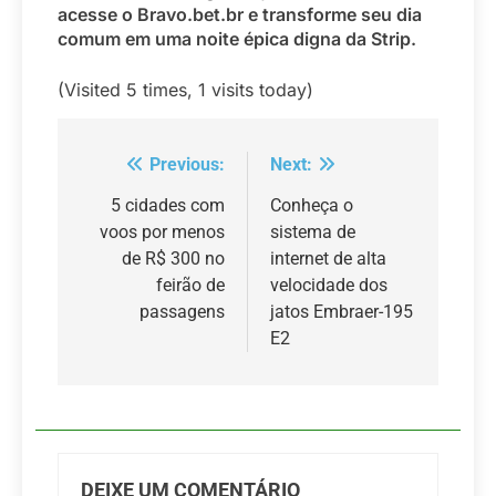
acesse o Bravo.bet.br e transforme seu dia
comum em uma noite épica digna da Strip.
(Visited 5 times, 1 visits today)
Previous:
Next:
Navegação
de
5 cidades com
Conheça o
voos por menos
sistema de
Post
de R$ 300 no
internet de alta
feirão de
velocidade dos
passagens
jatos Embraer-195
E2
DEIXE UM COMENTÁRIO