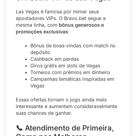
Las Vegas é famosa por mimar seus
apostadores VIPs. O Bravo.bet segue a
mesma linha, com
bônus generosos e
promoções exclusivas
:
Bônus de boas-vindas com match no
depósito
Cashback em perdas
Giros grátis em slots de Vegas
Torneios com prêmios em dinheiro
Campanhas temáticas inspiradas em
Vegas
Essas ofertas tornam o jogo ainda mais
interessante e aumentam consideravelmente
suas chances de ganhar.
📞 Atendimento de Primeira,