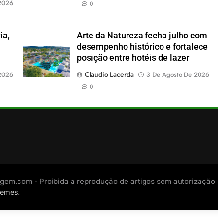
2026
0
ia,
Arte da Natureza fecha julho com
desempenho histórico e fortalece
posição entre hotéis de lazer
Claudio Lacerda
2026
3 De Agosto De 2026
0
gem.com - Proibida a reprodução de artigos sem autorização
.
hemes