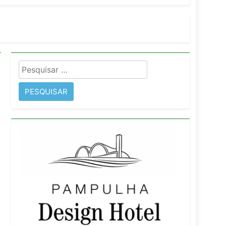
imentos e fortalece infraestrutura
Pesquisar
rope
por: