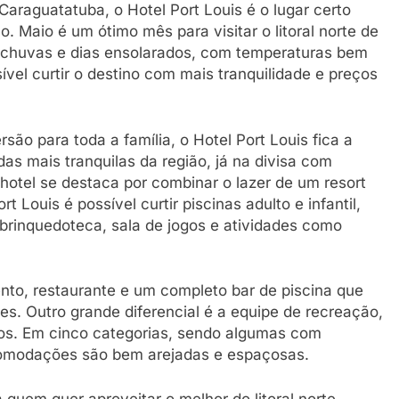
araguatatuba, o Hotel Port Louis é o lugar certo
. Maio é um ótimo mês para visitar o litoral norte de
 chuvas e dias ensolarados, com temperaturas bem
ível curtir o destino com mais tranquilidade e preços
ão para toda a família, o Hotel Port Louis fica a
as mais tranquilas da região, já na divisa com
hotel se destaca por combinar o lazer de um resort
Louis é possível curtir piscinas adulto e infantil,
brinquedoteca, sala de jogos e atividades como
nto, restaurante e um completo bar de piscina que
ves. Outro grande diferencial é a equipe de recreação,
s. Em cinco categorias, sendo algumas com
comodações são bem arejadas e espaçosas.
 quem quer aproveitar o melhor do litoral norte