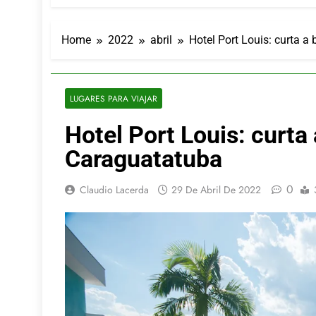
LATAM anunc
5 De Agosto De
Azul retoma
Home
2022
abril
Hotel Port Louis: curta 
5 De Agosto De
Turismo na S
5 De Agosto De
LUGARES PARA VIAJAR
Toda a Euro
Hotel Port Louis: curt
4 De Agosto De
Por Dentro d
Caraguatatuba
4 De Agosto De
0
Claudio Lacerda
29 De Abril De 2022