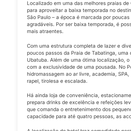
Localizado em uma das melhores praias de C
para aproveitar a baixa temporada no destino
São Paulo – a época é marcada por poucas
agradáveis. Por ser baixa temporada, é poss
mais atraentes.
Com uma estrutura completa de lazer e divers
poucos passos da Praia de Tabatinga, uma d
Ubatuba. Além de uma ótima localização, o 
com a exclusividade de uma pousada. No Port 
hidromassagem ao ar livre, academia, SPA, 
rapel, tirolesa e escalada.
Há ainda loja de conveniência, estacioname
prepara drinks de excelência e refeições le
que comanda o entretenimento dos pequeno
capacidade para até quatro pessoas, as a
A localização do hotel traz comodidade para