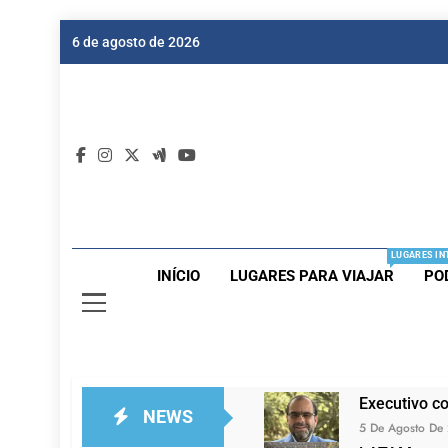
Skip
6 de agosto de 2026
to
content
Dic
Passagen
LUGARES IN
INÍCIO
LUGARES PARA VIAJAR
PO
Executivo c
NEWS
5 De Agosto De