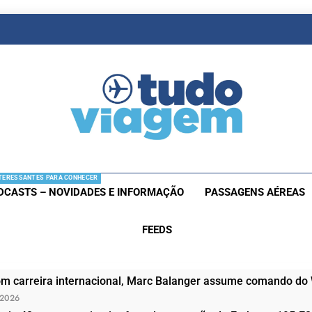
as De Viagem
s Aéreas E Hotéis Em Promocão
TERESSANTES PARA CONHECER
DCASTS – NOVIDADES E INFORMAÇÃO
PASSAGENS AÉREAS
FEEDS
om carreira internacional, Marc Balanger assume comando do
 2026