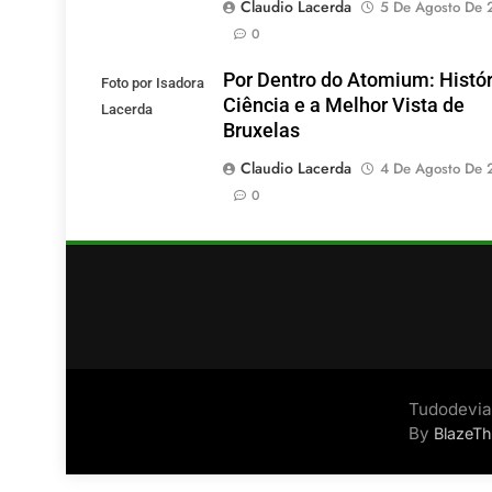
Claudio Lacerda
5 De Agosto De 
0
Por Dentro do Atomium: Histór
Foto por Isadora
Ciência e a Melhor Vista de
Lacerda
Bruxelas
Claudio Lacerda
4 De Agosto De 
0
Tudodevia
By
BlazeT