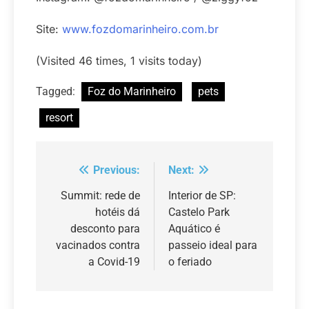
Site:
www.fozdomarinheiro.com.br
(Visited 46 times, 1 visits today)
Tagged:
Foz do Marinheiro
pets
resort
Previous:
Next:
Navegação
de
Summit: rede de
Interior de SP:
hotéis dá
Castelo Park
Post
desconto para
Aquático é
vacinados contra
passeio ideal para
a Covid-19
o feriado