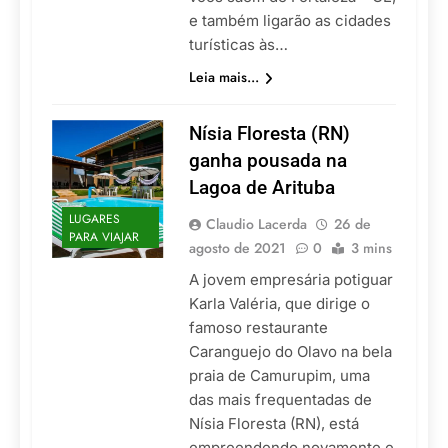
e também ligarão as cidades
turísticas às…
Leia mais...
Nísia Floresta (RN)
ganha pousada na
Lagoa de Arituba
LUGARES
Claudio Lacerda
26 de
PARA VIAJAR
agosto de 2021
0
3 mins
A jovem empresária potiguar
Karla Valéria, que dirige o
famoso restaurante
Caranguejo do Olavo na bela
praia de Camurupim, uma
das mais frequentadas de
Nísia Floresta (RN), está
empreendendo novamente e