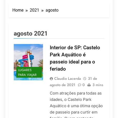
Turismo impulsiona
recorde de passageiros
Home
2021
agosto
nos aeroportos da
7 De Agosto De 2026
Região Sul
Hotel Premium
Campinas fortalece
atuação nos segmentos
7 De Agosto De 2026
agosto 2021
de lazer e corporativo
Executivo com carreira
internacional, Marc
Balanger assume
Interior de SP: Castelo
5 De Agosto De 2026
comando do Wyndham
LATAM anuncia 42
Park Aquático é
São Paulo Ibirapuera
rotas na primeira fase
passeio ideal para o
de operação do
5 De Agosto De 2026
Embraer 195-E2
feriado
LUGARES
Azul retoma voos
PARA VIAJAR
diretos entre Porto
Claudio Lacerda
31 de
Alegre e Montevidéu
5 De Agosto De 2026
agosto de 2021
0
3 mins
em dezembro
Com atrações para todas as
idades, o Castelo Park
Aquático é uma ótima opção
de passeio para curtir em