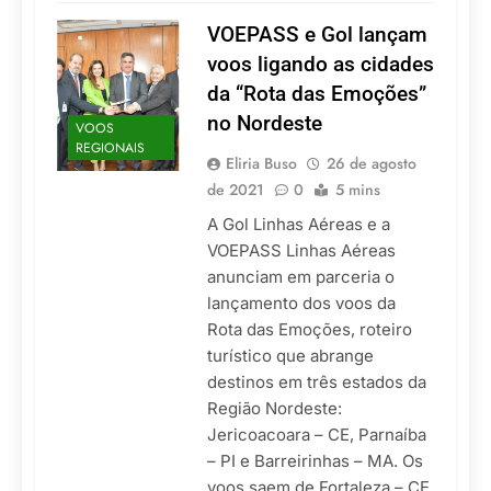
VOEPASS e Gol lançam
voos ligando as cidades
da “Rota das Emoções”
no Nordeste
VOOS
REGIONAIS
Eliria Buso
26 de agosto
de 2021
0
5 mins
A Gol Linhas Aéreas e a
VOEPASS Linhas Aéreas
anunciam em parceria o
lançamento dos voos da
Rota das Emoções, roteiro
turístico que abrange
destinos em três estados da
Região Nordeste:
Jericoacoara – CE, Parnaíba
– PI e Barreirinhas – MA. Os
voos saem de Fortaleza – CE,