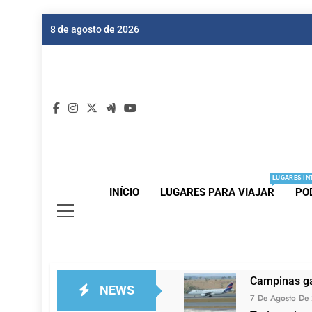
Skip
8 de agosto de 2026
to
content
Dic
Passagen
LUGARES IN
INÍCIO
LUGARES PARA VIAJAR
PO
Campinas ga
NEWS
7 De Agosto De