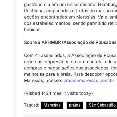
gastronomia em um único destino. Hambúrgue
Rochinha, empanadas e frutos do mar no me
opções encontradas em Maresias. Vale lembr
dos estabelecimentos, sendo permitido reti
bebidas.
Sobre a APHMBR (Associação de Pousadas e
Com 41 associados, a Associação de Pousad
reúne os empresários do ramo hoteleiro loca
compras e negociações dos associados, fom
melhorias para a praia. Para descobrir op
Maresias, acesse:
praiademaresias.com.br
(Visited 142 times, 1 visits today)
Tagged:
Maresias
praias
São Sebastião