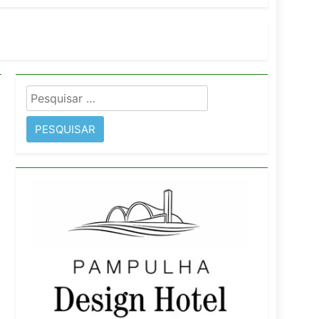
orativo
 Wyndham São Paulo Ibirapuera
Pesquisar
por: