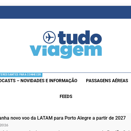
as De Viagem
s Aéreas E Hotéis Em Promocão
TERESSANTES PARA CONHECER
DCASTS – NOVIDADES E INFORMAÇÃO
PASSAGENS AÉREAS
FEEDS
nha novo voo da LATAM para Porto Alegre a partir de 2027
 2026