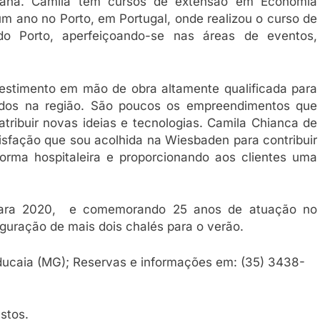
ibana. Camila tem cursos de extensão em Economia
 um ano no Porto, em Portugal, onde realizou o curso de
 do Porto, aperfeiçoando-se nas áreas de eventos,
nvestimento em mão de obra altamente qualificada para
ados na região. São poucos os empreendimentos que
ribuir novas ideias e tecnologias. Camila Chianca de
isfação que sou acolhida na Wiesbaden para contribuir
rma hospitaleira e proporcionando aos clientes uma
ara 2020, e comemorando 25 anos de atuação no
uração de mais dois chalés para o verão.
ucaia (MG); Reservas e informações em: (35) 3438-
stos.