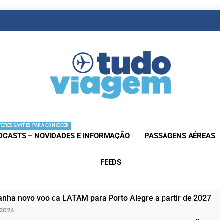
as De Viagem
s Aéreas E Hotéis Em Promocão
TERESSANTES PARA CONHECER
DCASTS – NOVIDADES E INFORMAÇÃO
PASSAGENS AÉREAS
FEEDS
nha novo voo da LATAM para Porto Alegre a partir de 2027
 2026