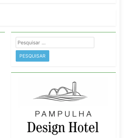
orativo
 Wyndham São Paulo Ibirapuera
Pesquisar
por: