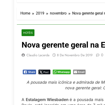
Turismo imp
7 De Agosto De
Hotel Premi
Home
2019
novembro
Nova gerente geral
7 De Agosto De
Executivo c
5 De Agosto De
HOTÉIS
LATAM anunc
Nova gerente geral na
5 De Agosto De
Azul retoma
5 De Agosto De
0
Claudio Lacerda
8 De Novembro De 2019
Post
Whatsapp
Email
Share
A pousada mais icônica e admirada de M
nova gerente geral:
A
Estalagem Wiesbaden
é a pousada mais 