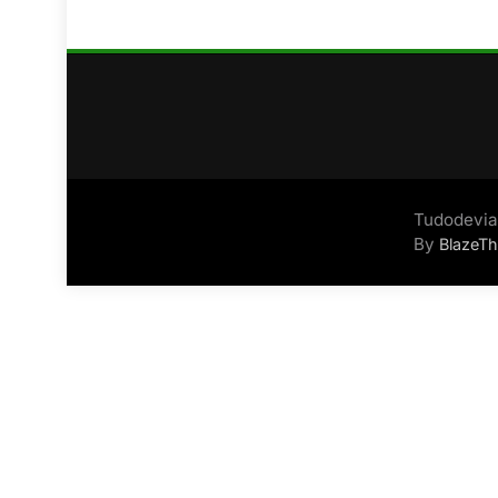
Tudodevia
By
BlazeT