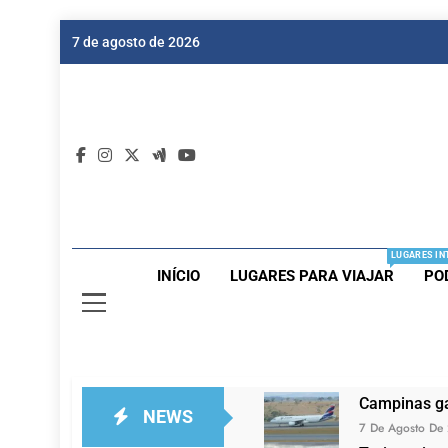
Skip
7 de agosto de 2026
to
content
Dic
Passagen
LUGARES IN
INÍCIO
LUGARES PARA VIAJAR
PO
Campinas ga
NEWS
7 De Agosto De