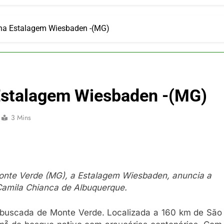
ulsiona recorde de passageiros nos aeroportos da Região Sul
 2026
um Campinas fortalece atuação nos segmentos de lazer e corp
 na Estalagem Wiesbaden -(MG)
 2026
om carreira internacional, Marc Balanger assume comando do
 2026
ia 42 rotas na primeira fase de operação do Embraer 195-E2
 Estalagem Wiesbaden -(MG)
 2026
 voos diretos entre Porto Alegre e Montevidéu em dezembro
 2026
3 Mins
onte Verde (MG), a Estalagem Wiesbaden, anuncia a
 Camila Chianca de Albuquerque.
buscada de Monte Verde. Localizada a 160 km de São