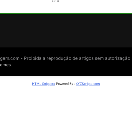
0
gem.com - Proibida a reprodução de artigos sem autorização
.
hemes
HTML Snippets
Powered By :
XYZScripts.com