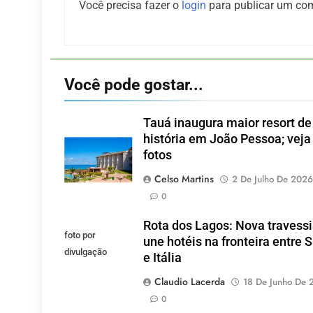
Você precisa fazer o
login
para publicar um com
Você pode gostar...
Tauá inaugura maior resort de
história em João Pessoa; veja
fotos
Celso Martins
2 De Julho De 2026
0
Rota dos Lagos: Nova travess
foto por
une hotéis na fronteira entre 
divulgação
e Itália
Claudio Lacerda
18 De Junho De 
0