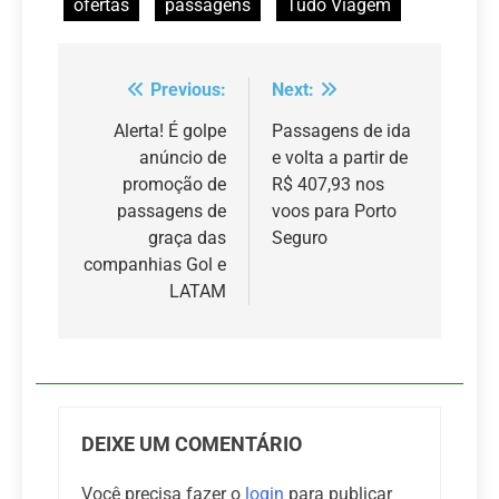
ofertas
passagens
Tudo Viagem
Previous:
Next:
Navegação
de
Alerta! É golpe
Passagens de ida
anúncio de
e volta a partir de
Post
promoção de
R$ 407,93 nos
passagens de
voos para Porto
graça das
Seguro
companhias Gol e
LATAM
DEIXE UM COMENTÁRIO
Você precisa fazer o
login
para publicar