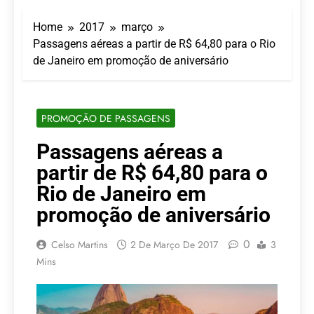
Turismo impulsiona
recorde de passageiros
Home
2017
março
nos aeroportos da
7 De Agosto De 2026
Região Sul
Passagens aéreas a partir de R$ 64,80 para o Rio
Hotel Premium
de Janeiro em promoção de aniversário
Campinas fortalece
atuação nos segmentos
7 De Agosto De 2026
de lazer e corporativo
Executivo com carreira
internacional, Marc
PROMOÇÃO DE PASSAGENS
Balanger assume
5 De Agosto De 2026
comando do Wyndham
LATAM anuncia 42
Passagens aéreas a
São Paulo Ibirapuera
rotas na primeira fase
partir de R$ 64,80 para o
de operação do
5 De Agosto De 2026
Embraer 195-E2
Azul retoma voos
Rio de Janeiro em
diretos entre Porto
promoção de aniversário
Alegre e Montevidéu
5 De Agosto De 2026
em dezembro
0
Celso Martins
2 De Março De 2017
3
Mins