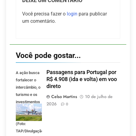
DEIXE UM COMENTÁRIO
Você precisa fazer o
login
para publicar
um comentário.
Você pode gostar...
Passagens para Portugal por
A ação busca
R$ 4.908 (ida e volta) em voo
fortalecer o
direto
intercâmbio, o
turismo e os
Celso Martins
10 de julho de
investimentos
2026
0
entre Brasil e
Portugal.
(Foto:
TAP/Divulgação)