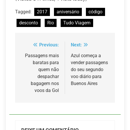
Tagged:
2017
aniversário
código
desconto
Rio
Tudo Viagem
Previous:
Next:
Navegação
de
Passagens mais
Azul começa a
baratas para
vender passagens
Post
quem não
do seu segundo
despachar
voo diário para
bagagem nos
Buenos Aires
voos da Gol