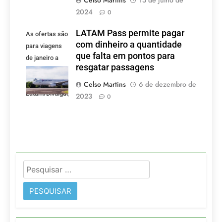
2024
0
LATAM Pass permite pagar
As ofertas são
com dinheiro a quantidade
para viagens
que falta em pontos para
de janeiro a
resgatar passagens
março de 2025
(Foto:
Celso Martins
6 de dezembro de
Latam/Divulgação)
2023
0
Pesquisar
por: