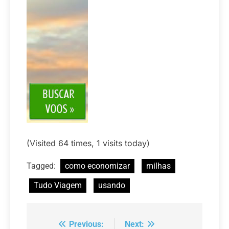
(Visited 64 times, 1 visits today)
Tagged:
como economizar
milhas
Tudo Viagem
usando
Previous:
Next:
Navegação