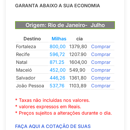
GARANTA ABAIXO A SUA ECONOMIA
Origem: Rio de Janeiro- Julho
Destino
Milhas
cia
Fortaleza
800,00
1379,80
Comprar
Recife
596,72
1207.90
Comprar
Natal
871.25
1604,00
Comprar
Maceió
452,00
549,90
Comprar
Salvador
446,26
1361,80
Comprar
João Pessoa
537,76
1103,89
Comprar
* Taxas não incluídas nos valores.
* valores expressos em Reais.
* Preços sujeitos a alterações durante o dia.
FAÇA AQUI A COTAÇÃO DE SUAS