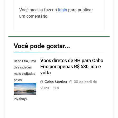
Você precisa fazer o
login
para publicar
um comentário.
Você pode gostar...
Voos diretos de BH para Cabo
Cabo Frio, uma
Frio por apenas R$ 530, ida e
das cidades
volta
mais visitadas
pelos
Celso Martins
30 de abril de
mineiros.
2023
0
(Foto:
Pixabay).