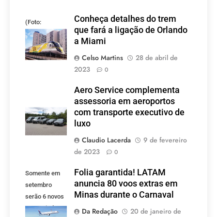
Conheça detalhes do trem
(Foto:
que fará a ligação de Orlando
divulgação)
a Miami
Celso Martins
28 de abril de
2023
0
Aero Service complementa
assessoria em aeroportos
com transporte executivo de
luxo
Claudio Lacerda
9 de fevereiro
de 2023
0
Folia garantida! LATAM
Somente em
anuncia 80 voos extras em
setembro
Minas durante o Carnaval
serão 6 novos
voos criados
Da Redação
20 de janeiro de