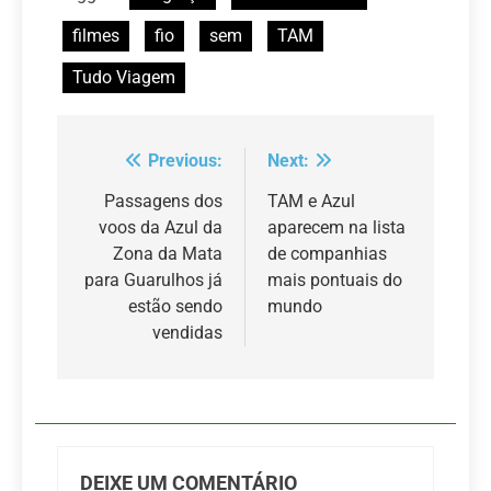
filmes
fio
sem
TAM
Tudo Viagem
Previous:
Next:
Navegação
de
Passagens dos
TAM e Azul
voos da Azul da
aparecem na lista
Post
Zona da Mata
de companhias
para Guarulhos já
mais pontuais do
estão sendo
mundo
vendidas
DEIXE UM COMENTÁRIO