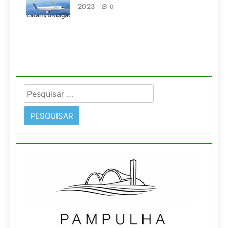
pela LATAM.
2023
0
Latam/Divulgação)
Pesquisar
por: