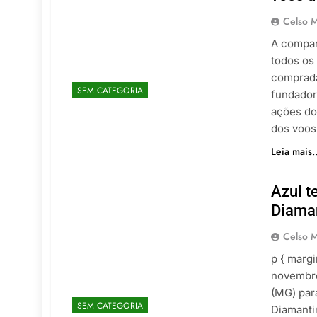
Celso M
A compan
todos os
comprada
SEM CATEGORIA
fundador
ações do
dos voos
Leia mais..
Azul t
Diama
Celso M
p { margi
novembro
(MG) par
SEM CATEGORIA
Diamanti