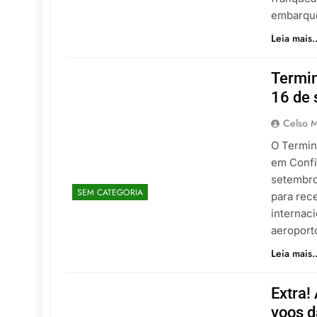
embarque
Leia mais..
Termin
16 de
Celso M
O Termin
em Confi
setembro
SEM CATEGORIA
para rec
internaci
aeroport
Leia mais..
Extra!
voos 