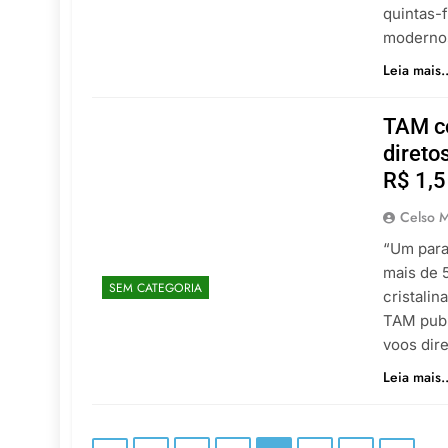
quintas-f
modernos
Leia mais..
TAM c
direto
R$ 1,5
Celso M
“Um para
mais de 
SEM CATEGORIA
cristalin
TAM publ
voos dir
Leia mais..