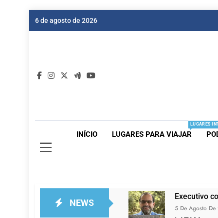
Skip
6 de agosto de 2026
to
content
Dic
Passagen
LUGARES IN
INÍCIO
LUGARES PARA VIAJAR
PO
Executivo c
NEWS
5 De Agosto De