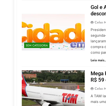
Gol e 
descon
Celso M
Presiden
segunda-f
lançaram
SEM CATEGORIA
compra d
como par
Leia mais..
Mega 
R$ 59 
Celso M
A TAM la
mais uma