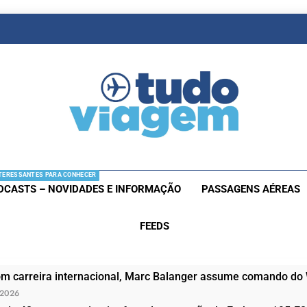
as De Viagem
s Aéreas E Hotéis Em Promocão
TERESSANTES PARA CONHECER
DCASTS – NOVIDADES E INFORMAÇÃO
PASSAGENS AÉREAS
FEEDS
om carreira internacional, Marc Balanger assume comando do
 2026