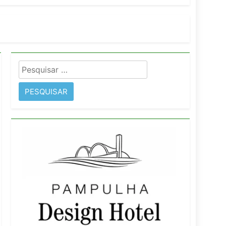
imentos e fortalece infraestrutura
Pesquisar
rope
por: