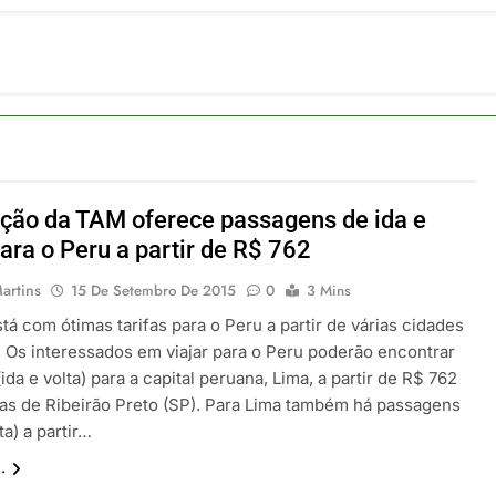
ia 42 rotas na primeira fase de operação do Embraer 195-E2
 2026
 voos diretos entre Porto Alegre e Montevidéu em dezembro
 2026
erra Catarinense: Região do Salto Caveiras atrai novos invest
 2026
pa em Um Só Lugar: Descubra as Atrações do Parque Mini-Eu
 2026
ão da TAM oferece passagens de ida e
o Atomium: História, Ciência e a Melhor Vista de Bruxelas
para o Peru a partir de R$ 762
 2026
artins
15 De Setembro De 2015
0
3 Mins
á com ótimas tarifas para o Peru a partir de várias cidades
l. Os interessados em viajar para o Peru poderão encontrar
(ida e volta) para a capital peruana, Lima, a partir de R$ 762
as de Ribeirão Preto (SP). Para Lima também há passagens
ta) a partir…
.