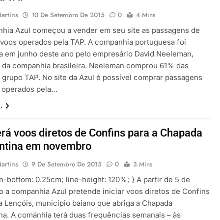
artins
10 De Setembro De 2015
0
4 Mins
hia Azul começou a vender em seu site as passagens de
 voos operados pela TAP. A companhia portuguesa foi
 em junho deste ano pelo empresário David Neeleman,
 da companhia brasileira. Neeleman comprou 61% das
 grupo TAP. No site da Azul é possível comprar passagens
 operados pela…
.
erá voos diretos de Confins para a Chapada
ntina em novembro
artins
9 De Setembro De 2015
0
3 Mins
n-bottom: 0.25cm; line-height: 120%; } A partir de 5 de
 a companhia Azul pretende iniciar voos diretos de Confins
a Lençóis, município baiano que abriga a Chapada
na. A cománhia terá duas frequências semanais – às