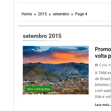
LATAM anunc
5 De Agosto De
Azul retoma
Home
2015
setembro
Page 4
5 De Agosto De
Turismo na S
5 De Agosto De
setembro 2015
Toda a Euro
4 De Agosto De
Promoç
Por Dentro d
volta 
4 De Agosto De
Celso M
A TAM est
do Brasi
bilhetes 
SEM CATEGORIA
com saíd
(ida e vol
Leia mais..