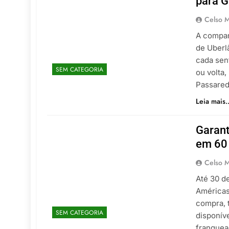
para G
Celso M
A compan
de Uberl
cada sen
SEM CATEGORIA
ou volta
Passared
Leia mais..
Garant
em 60
Celso M
Até 30 d
Américas
compra, 
SEM CATEGORIA
disponíve
franquea