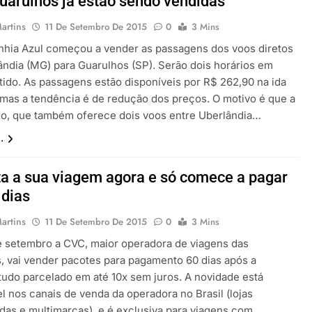
uarulhos já estão sendo vendidas
artins
11 De Setembro De 2015
0
3 Mins
hia Azul começou a vender as passagens dos voos diretos
ândia (MG) para Guarulhos (SP). Serão dois horários em
tido. As passagens estão disponíveis por R$ 262,90 na ida
, mas a tendência é de redução dos preços. O motivo é que a
o, que também oferece dois voos entre Uberlândia…
.
a a sua viagem agora e só comece a pagar
 dias
artins
11 De Setembro De 2015
0
3 Mins
e setembro a CVC, maior operadora de viagens das
, vai vender pacotes para pagamento 60 dias após a
tudo parcelado em até 10x sem juros. A novidade está
l nos canais de venda da operadora no Brasil (lojas
das e multimarcas), e é exclusiva para viagens com