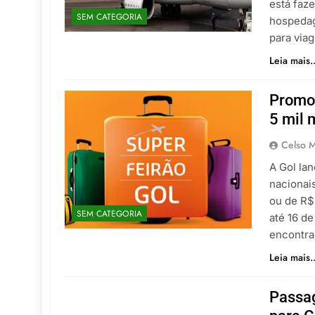
está faz
SEM CATEGORIA
hospedag
para via
Leia mais..
Promoç
5 mil 
Celso M
A Gol la
nacionais
ou de R$
SEM CATEGORIA
até 16 d
encontra
Leia mais..
Passag