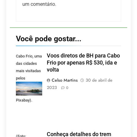
um comentário.
Você pode gostar...
Voos diretos de BH para Cabo
Cabo Frio, uma
Frio por apenas R$ 530, ida e
das cidades
volta
mais visitadas
pelos
Celso Martins
30 de abril de
mineiros.
2023
0
(Foto:
Pixabay).
Conheça detalhes do trem
(Foto: