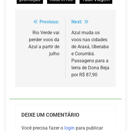
Previous:
Next:
Navegação
de
Rio Verde vai
Azul muda os
perder voos da
voos nas cidades
Post
Azul a partir de
de Araxá, Uberaba
julho
e Corumbá.
Passagens para a
terra de Dona Beja
por R$ 87,90
DEIXE UM COMENTÁRIO
Você precisa fazer o
login
para publicar