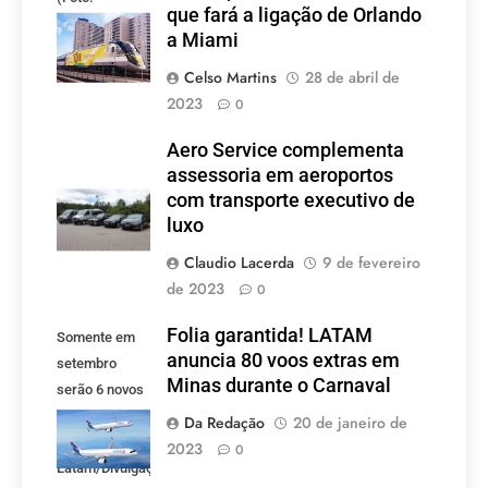
que fará a ligação de Orlando
divulgação)
a Miami
Celso Martins
28 de abril de
2023
0
Aero Service complementa
assessoria em aeroportos
com transporte executivo de
luxo
Claudio Lacerda
9 de fevereiro
de 2023
0
Folia garantida! LATAM
Somente em
anuncia 80 voos extras em
setembro
Minas durante o Carnaval
serão 6 novos
voos criados
Da Redação
20 de janeiro de
pela LATAM.
2023
0
Latam/Divulgação)