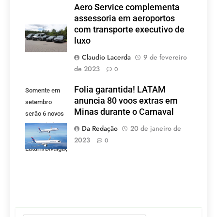
Aero Service complementa
assessoria em aeroportos
com transporte executivo de
luxo
Claudio Lacerda
9 de fevereiro
de 2023
0
Folia garantida! LATAM
Somente em
anuncia 80 voos extras em
setembro
Minas durante o Carnaval
serão 6 novos
voos criados
Da Redação
20 de janeiro de
pela LATAM.
2023
0
Latam/Divulgação)