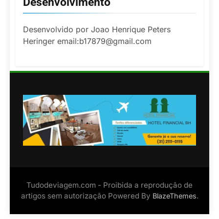
Desenvolvimento
Desenvolvido por Joao Henrique Peters
Heringer email:b17879@gmail.com
Tudodeviagem.com - Proibida a reprodução de
artigos sem autorização Powered By
.
BlazeThemes