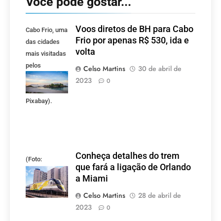
Você pode gostar...
Voos diretos de BH para Cabo
Cabo Frio, uma
Frio por apenas R$ 530, ida e
das cidades
volta
mais visitadas
pelos
Celso Martins
30 de abril de
mineiros.
2023
0
(Foto:
Pixabay).
Conheça detalhes do trem
(Foto:
que fará a ligação de Orlando
divulgação)
a Miami
Celso Martins
28 de abril de
2023
0