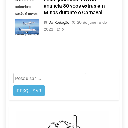
anuncia 80 voos extras em
setembro
Minas durante o Carnaval
serão 6 novos
voos criados
Da Redação
20 de janeiro de
pela LATAM.
2023
0
Latam/Divulgação)
Pesquisar
por: