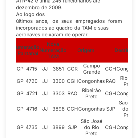
ATR-42 e tinha 245 funcionários até
dezembro de 2009.
Ao logo dos
últimos anos, os seus empregados foram
incorporados ao quadro da TAM e suas
aeronaves deixaram de operar.
Nova
umeração
Numeração
Origem
Destino
Pantanal
TAM
Campo
GP
4715
JJ
3851
CGR
CGH
Congonh
Grande
Ribeirã
GP
4720
JJ
3300
CGH
Congonhas
RAO
Preto
Ribeirão
GP
4721
JJ
3303
RAO
CGH
Congonh
Preto
São Jos
GP
4716
JJ
3898
CGH
Congonhas
SJP
do Rio
Preto
São José
GP
4735
JJ
3899
SJP
do Rio
CGH
Congonh
Preto