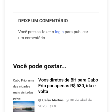
DEIXE UM COMENTÁRIO
Você precisa fazer o
login
para publicar
um comentário.
Você pode gostar...
Voos diretos de BH para Cabo
Cabo Frio, uma
Frio por apenas R$ 530, ida e
das cidades
volta
mais visitadas
pelos
Celso Martins
30 de abril de
mineiros.
2023
0
(Foto: