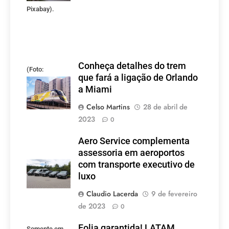
Pixabay).
Conheça detalhes do trem
(Foto:
que fará a ligação de Orlando
divulgação)
a Miami
Celso Martins
28 de abril de
2023
0
Aero Service complementa
assessoria em aeroportos
com transporte executivo de
luxo
Claudio Lacerda
9 de fevereiro
de 2023
0
Folia garantida! LATAM
Somente em