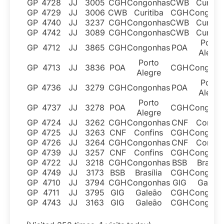
GP
4728
JJ
3005
CGH
Congonhas
CWB
Curitib
GP
4729
JJ
3006
CWB
Curitiba
CGH
Congonh
GP
4740
JJ
3237
CGH
Congonhas
CWB
Curitib
GP
4742
JJ
3089
CGH
Congonhas
CWB
Curitib
Porto
GP
4712
JJ
3865
CGH
Congonhas
POA
Alegre
Porto
GP
4713
JJ
3836
POA
CGH
Congonh
Alegre
Porto
GP
4736
JJ
3279
CGH
Congonhas
POA
Alegre
Porto
GP
4737
JJ
3278
POA
CGH
Congonh
Alegre
GP
4724
JJ
3262
CGH
Congonhas
CNF
Confin
GP
4725
JJ
3263
CNF
Confins
CGH
Congonh
GP
4726
JJ
3264
CGH
Congonhas
CNF
Confin
GP
4739
JJ
3257
CNF
Confins
CGH
Congonh
GP
4722
JJ
3218
CGH
Congonhas
BSB
Brasília
GP
4749
JJ
3173
BSB
Brasília
CGH
Congonh
GP
4710
JJ
3794
CGH
Congonhas
GIG
Galeão
GP
4711
JJ
3795
GIG
Galeão
CGH
Congonh
GP
4743
JJ
3163
GIG
Galeão
CGH
Congonh