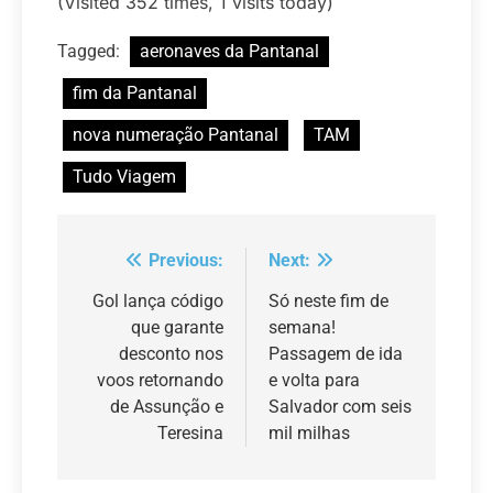
(Visited 352 times, 1 visits today)
Tagged:
aeronaves da Pantanal
fim da Pantanal
nova numeração Pantanal
TAM
Tudo Viagem
Previous:
Next:
Navegação
de
Gol lança código
Só neste fim de
que garante
semana!
Post
desconto nos
Passagem de ida
voos retornando
e volta para
de Assunção e
Salvador com seis
Teresina
mil milhas