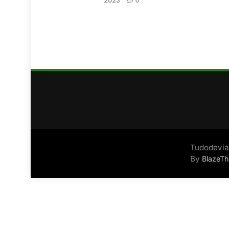
2023
0
Tudodevia
By
BlazeT