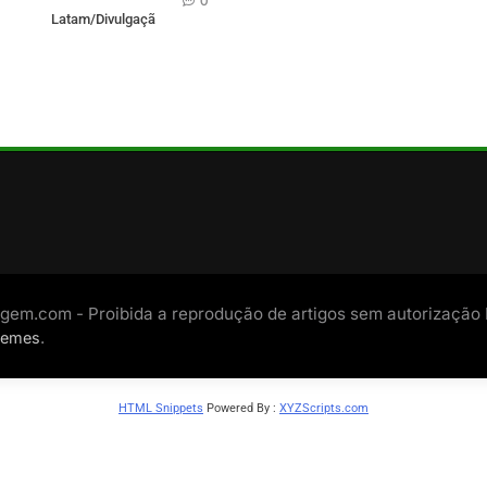
0
Latam/Divulgação)
gem.com - Proibida a reprodução de artigos sem autorização
.
hemes
HTML Snippets
Powered By :
XYZScripts.com