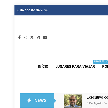
Skip
6 de agosto de 2026
to
content
Dic
Passagen
LUGARES IN
INÍCIO
LUGARES PARA VIAJAR
PO
Executivo c
NEWS
5 De Agosto De