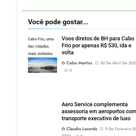
Você pode gostar...
Voos diretos de BH para Cabo
Cabo Frio, uma
Frio por apenas R$ 530, ida e
das cidades
volta
mais visitadas
pelos mineiros.
Celso Martins
30 De Abril De 20
(Foto: Pixabay).
0
Aero Service complementa
assessoria em aeroportos co
transporte executivo de luxo
Claudio Lacerda
9 De Fevereiro D