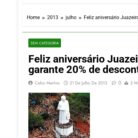
LATAM anunc
5 De Agosto De
Azul retoma
Home
2013
julho
Feliz aniversário Juazei
5 De Agosto De
Turismo na S
5 De Agosto De
SEM CATEGORIA
Toda a Euro
Feliz aniversário Juaze
4 De Agosto De
Por Dentro d
garante 20% de descon
4 De Agosto De
0
Celso Martins
21 De Julho De 2013
2 M