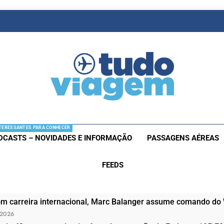
as De Viagem
s Aéreas E Hotéis Em Promocão
TERESSANTES PARA CONHECER
DCASTS – NOVIDADES E INFORMAÇÃO
PASSAGENS AÉREAS
FEEDS
om carreira internacional, Marc Balanger assume comando do
 2026