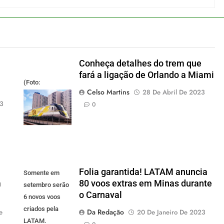
Conheça detalhes do trem que
fará a ligação de Orlando a Miami
(Foto:
Celso Martins
28 De Abril De 2023
divulgação)
23
0
Folia garantida! LATAM anuncia
Somente em
m
80 voos extras em Minas durante
setembro serão
o Carnaval
6 novos voos
criados pela
Da Redação
e
20 De Janeiro De 2023
LATAM.