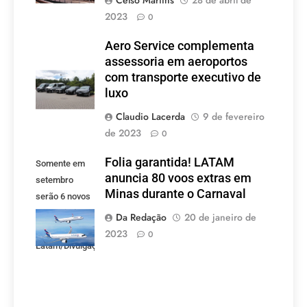
2023
0
Aero Service complementa
assessoria em aeroportos
com transporte executivo de
luxo
Claudio Lacerda
9 de fevereiro
de 2023
0
Folia garantida! LATAM
Somente em
anuncia 80 voos extras em
setembro
Minas durante o Carnaval
serão 6 novos
voos criados
Da Redação
20 de janeiro de
pela LATAM.
2023
0
Latam/Divulgação)