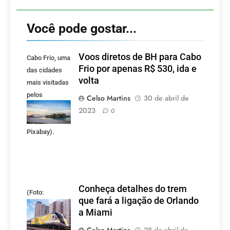
Você pode gostar...
Voos diretos de BH para Cabo
Cabo Frio, uma
Frio por apenas R$ 530, ida e
das cidades
volta
mais visitadas
pelos
Celso Martins
30 de abril de
mineiros.
2023
0
(Foto:
Pixabay).
Conheça detalhes do trem
(Foto:
que fará a ligação de Orlando
divulgação)
a Miami
Celso Martins
28 de abril de