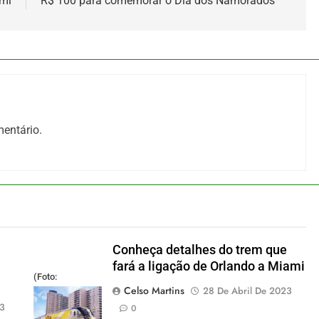
ami
R$ 100 para comemorar o Dia dos Namorados
entário.
Conheça detalhes do trem que
fará a ligação de Orlando a Miami
(Foto:
Celso Martins
28 De Abril De 2023
divulgação)
23
0