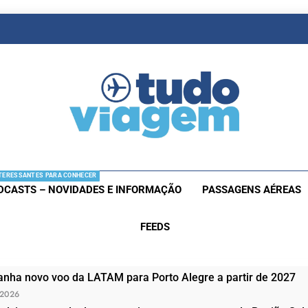
as De Viagem
s Aéreas E Hotéis Em Promocão
TERESSANTES PARA CONHECER
DCASTS – NOVIDADES E INFORMAÇÃO
PASSAGENS AÉREAS
FEEDS
nha novo voo da LATAM para Porto Alegre a partir de 2027
 2026