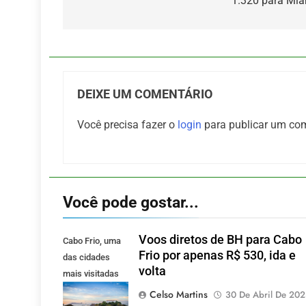
1.320 para Mi
Post
DEIXE UM COMENTÁRIO
Você precisa fazer o
login
para publicar um com
Você pode gostar...
Voos diretos de BH para Cabo
Cabo Frio, uma
Frio por apenas R$ 530, ida e
das cidades
volta
mais visitadas
pelos mineiros.
Celso Martins
30 De Abril De 20