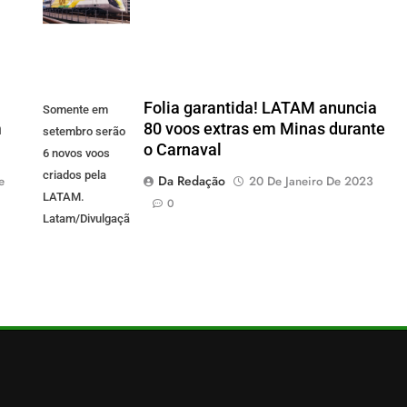
Folia garantida! LATAM anuncia
Somente em
m
80 voos extras em Minas durante
setembro serão
o Carnaval
6 novos voos
criados pela
Da Redação
e
20 De Janeiro De 2023
LATAM.
0
Latam/Divulgação)