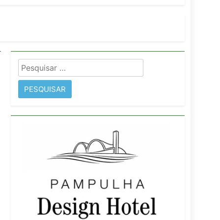
orativo
 Wyndham São Paulo Ibirapuera
Pesquisar
por: