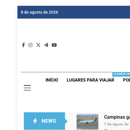
Skip
8 de agosto de 2026
to
content
Dic
Passagen
LUGARES IN
INÍCIO
LUGARES PARA VIAJAR
PO
Campinas ga
NEWS
7 De Agosto De