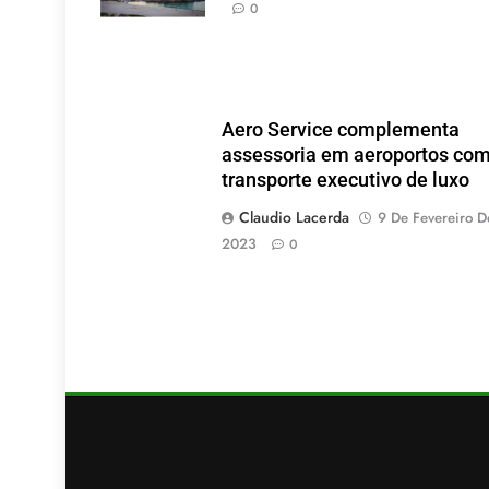
(Foto: Pixabay).
0
Aero Service complementa
assessoria em aeroportos co
transporte executivo de luxo
Claudio Lacerda
9 De Fevereiro D
2023
0