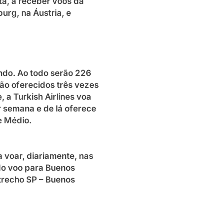
ta, a receber voos da
burg, na Áustria, e
ndo. Ao todo serão 226
rão oferecidos três vezes
 a Turkish Airlines voa
r semana e de lá oferece
e Médio.
a voar, diariamente, nas
do voo para Buenos
o trecho SP – Buenos