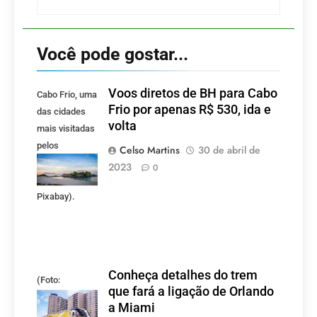
Você pode gostar...
Voos diretos de BH para Cabo
Cabo Frio, uma
Frio por apenas R$ 530, ida e
das cidades
volta
mais visitadas
pelos
Celso Martins
30 de abril de
mineiros.
2023
0
(Foto:
Pixabay).
Conheça detalhes do trem
(Foto:
que fará a ligação de Orlando
divulgação)
a Miami