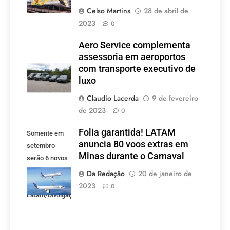
Celso Martins
28 de abril de
2023
0
Aero Service complementa
assessoria em aeroportos
com transporte executivo de
luxo
Claudio Lacerda
9 de fevereiro
de 2023
0
Folia garantida! LATAM
Somente em
anuncia 80 voos extras em
setembro
Minas durante o Carnaval
serão 6 novos
voos criados
Da Redação
20 de janeiro de
pela LATAM.
2023
0
Latam/Divulgação)