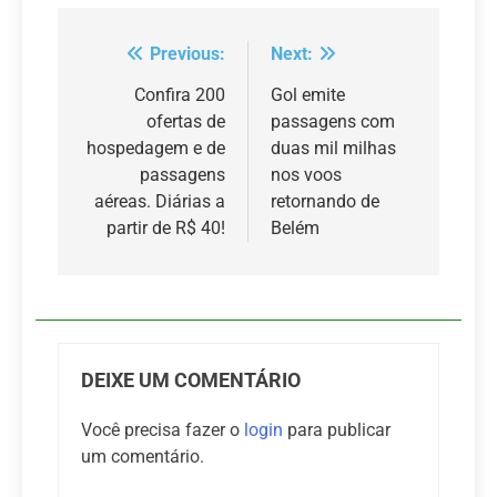
Previous:
Next:
Navegação
de
Confira 200
Gol emite
ofertas de
passagens com
Post
hospedagem e de
duas mil milhas
passagens
nos voos
aéreas. Diárias a
retornando de
partir de R$ 40!
Belém
DEIXE UM COMENTÁRIO
Você precisa fazer o
login
para publicar
um comentário.