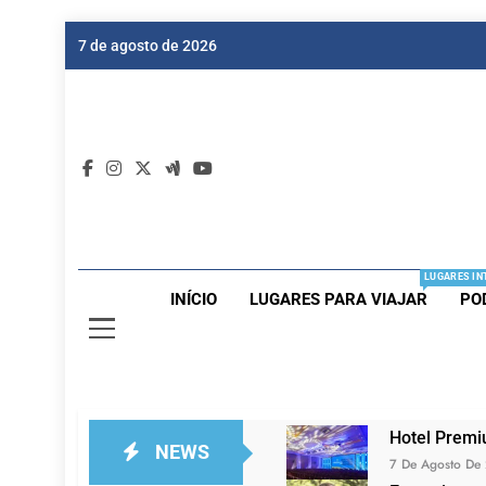
Skip
7 de agosto de 2026
to
content
Dic
Passagen
LUGARES IN
INÍCIO
LUGARES PARA VIAJAR
PO
Hotel Premi
NEWS
7 De Agosto De