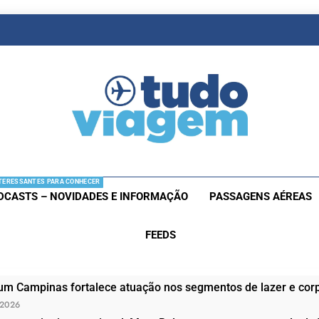
as De Viagem
s Aéreas E Hotéis Em Promocão
TERESSANTES PARA CONHECER
DCASTS – NOVIDADES E INFORMAÇÃO
PASSAGENS AÉREAS
FEEDS
um Campinas fortalece atuação nos segmentos de lazer e corp
 2026