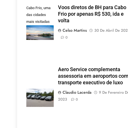
Voos diretos de BH para Cabo
Cabo Frio, uma
Frio por apenas R$ 530, ida e
das cidades
volta
mais visitadas
pelos mineiros.
Celso Martins
30 De Abril De 20
(Foto: Pixabay).
0
Aero Service complementa
assessoria em aeroportos co
transporte executivo de luxo
Claudio Lacerda
9 De Fevereiro D
2023
0