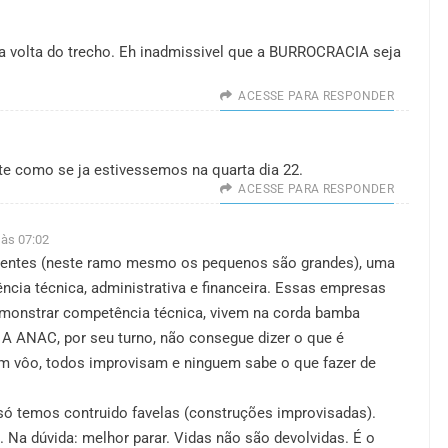
 volta do trecho. Eh inadmissivel que a BURROCRACIA seja
ACESSE PARA RESPONDER
ite como se ja estivessemos na quarta dia 22.
ACESSE PARA RESPONDER
 às 07:02
identes (neste ramo mesmo os pequenos são grandes), uma
ia técnica, administrativa e financeira. Essas empresas
monstrar competência técnica, vivem na corda bamba
 A ANAC, por seu turno, não consegue dizer o que é
em vôo, todos improvisam e ninguem sabe o que fazer de
ó temos contruido favelas (construções improvisadas).
 Na dúvida: melhor parar. Vidas não são devolvidas. É o