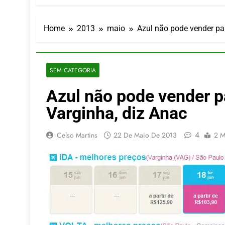
Executivo c
5 De Agosto De
LATAM anunc
Home
2013
maio
Azul não pode vender pa
5 De Agosto De
Azul retoma
5 De Agosto De
SEM CATEGORIA
Turismo na S
Azul não pode vender p
5 De Agosto De
Toda a Euro
Varginha, diz Anac
4 De Agosto De
4
Celso Martins
22 De Maio De 2013
2 M