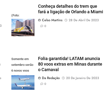
Conheça detalhes do trem que
fará a ligação de Orlando a Miami
(Foto:
Celso Martins
28 De Abril De 2023
divulgação)
23
0
Folia garantida! LATAM anuncia
Somente em
m
80 voos extras em Minas durante
setembro serão
o Carnaval
6 novos voos
criados pela
Da Redação
e
20 De Janeiro De 2023
LATAM.
0
Latam/Divulgação)