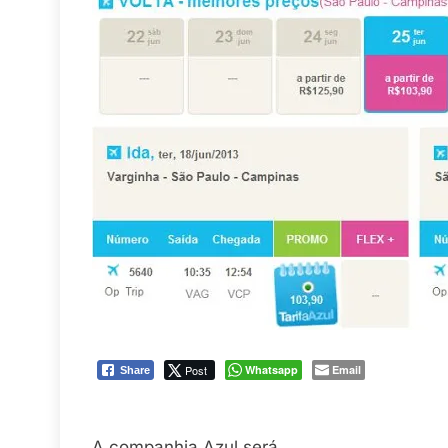
Post
Whatsapp
Email
Share
A companhia Azul será