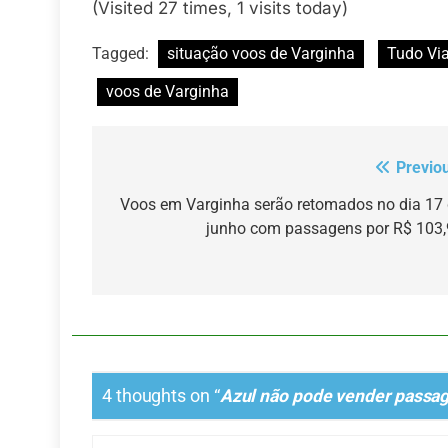
(Visited 27 times, 1 visits today)
Tagged:
situação voos de Varginha
Tudo Vi
voos de Varginha
Previo
Navegação
de
Voos em Varginha serão retomados no dia 17
junho com passagens por R$ 103
Post
4 thoughts on “
Azul não pode vender passag