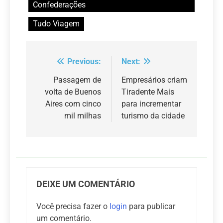
Confederações
Tudo Viagem
Previous:
Next:
Navegação
de
Passagem de
Empresários criam
volta de Buenos
Tiradente Mais
Post
Aires com cinco
para incrementar
mil milhas
turismo da cidade
DEIXE UM COMENTÁRIO
Você precisa fazer o
login
para publicar
um comentário.