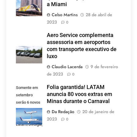
a Miami
Celso Martins
28 de abril de
2023
0
Aero Service complementa
assessoria em aeroportos
com transporte executivo de
luxo
Claudio Lacerda
9 de fevereiro
de 2023
0
Folia garantida! LATAM
Somente em
anuncia 80 voos extras em
setembro
Minas durante o Carnaval
serão 6 novos
voos criados
Da Redação
20 de janeiro de
pela LATAM.
2023
0
Latam/Divulgação)