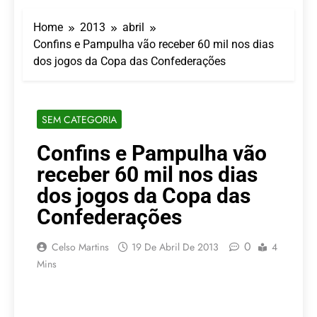
Turismo impulsiona
recorde de passageiros
Home
2013
abril
nos aeroportos da
7 De Agosto De 2026
Região Sul
Confins e Pampulha vão receber 60 mil nos dias
Hotel Premium
dos jogos da Copa das Confederações
Campinas fortalece
atuação nos segmentos
7 De Agosto De 2026
de lazer e corporativo
Executivo com carreira
internacional, Marc
SEM CATEGORIA
Balanger assume
5 De Agosto De 2026
comando do Wyndham
LATAM anuncia 42
Confins e Pampulha vão
São Paulo Ibirapuera
rotas na primeira fase
receber 60 mil nos dias
de operação do
5 De Agosto De 2026
Embraer 195-E2
Azul retoma voos
dos jogos da Copa das
diretos entre Porto
Confederações
Alegre e Montevidéu
5 De Agosto De 2026
em dezembro
0
Celso Martins
19 De Abril De 2013
4
Mins