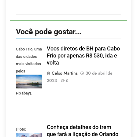
Você pode gostar...
Voos diretos de BH para Cabo
Cabo Frio, uma
Frio por apenas R$ 530, ida e
das cidades
volta
mais visitadas
pelos
Celso Martins
30 de abril de
mineiros.
2023
0
(Foto:
Pixabay).
Conheça detalhes do trem
(Foto:
que fará a ligação de Orlando
divulgação)