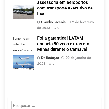
assessoria em aeroportos
com transporte executivo de
luxo
Claudio Lacerda
9 de fevereiro
de 2023
0
Folia garantida! LATAM
Somente em
anuncia 80 voos extras em
setembro
Minas durante o Carnaval
serão 6 novos
voos criados
Da Redação
20 de janeiro de
pela LATAM.
2023
0
Latam/Divulgação)
Pesquisar