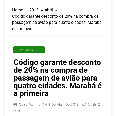
Turismo impulsiona
recorde de passageiros
Home
2013
abril
nos aeroportos da
7 De Agosto De 2026
Região Sul
Código garante desconto de 20% na compra de
Hotel Premium
passagem de avião para quatro cidades. Marabá
Campinas fortalece
atuação nos segmentos
é a primeira
7 De Agosto De 2026
de lazer e corporativo
Executivo com carreira
internacional, Marc
Balanger assume
5 De Agosto De 2026
SEM CATEGORIA
comando do Wyndham
LATAM anuncia 42
São Paulo Ibirapuera
rotas na primeira fase
Código garante desconto
de operação do
5 De Agosto De 2026
Embraer 195-E2
de 20% na compra de
Azul retoma voos
diretos entre Porto
passagem de avião para
Alegre e Montevidéu
5 De Agosto De 2026
quatro cidades. Marabá é
em dezembro
a primeira
0
Celso Martins
4 De Abril De 2013
2
Mins