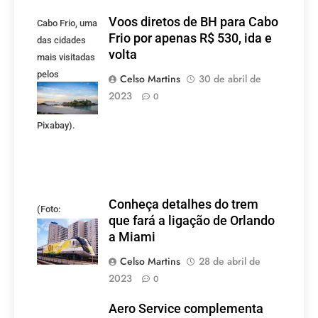
Voos diretos de BH para Cabo
Cabo Frio, uma
Frio por apenas R$ 530, ida e
das cidades
volta
mais visitadas
pelos
Celso Martins
30 de abril de
mineiros.
2023
0
(Foto:
Pixabay).
Conheça detalhes do trem
(Foto:
que fará a ligação de Orlando
divulgação)
a Miami
Celso Martins
28 de abril de
2023
0
Aero Service complementa