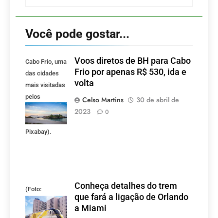
Você pode gostar...
Voos diretos de BH para Cabo
Cabo Frio, uma
Frio por apenas R$ 530, ida e
das cidades
volta
mais visitadas
pelos
Celso Martins
30 de abril de
mineiros.
2023
0
(Foto:
Pixabay).
Conheça detalhes do trem
(Foto:
que fará a ligação de Orlando
divulgação)
a Miami