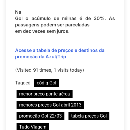
Na
Gol o acúmulo de milhas é de 30%. As
passagens podem ser parceladas
em dez vezes sem juros.
Acesse a tabela de preços e destinos da
promoção da Azul/Trip
(Visited 91 times, 1 visits today)
Tagged:
códig Gol
menor preço ponte aérea
menores preços Gol abril 2013
promoção Gol 22/03
tabela preços Gol
Tudo Viagem