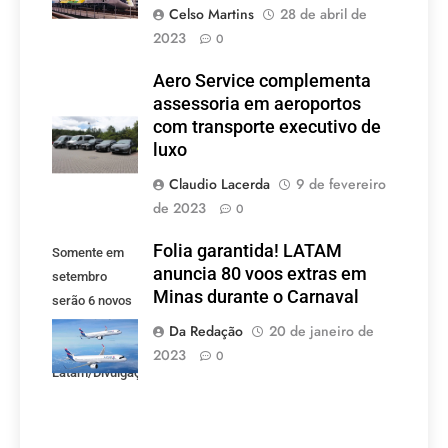
Celso Martins
28 de abril de
2023
0
Aero Service complementa
assessoria em aeroportos
com transporte executivo de
luxo
Claudio Lacerda
9 de fevereiro
de 2023
0
Folia garantida! LATAM
Somente em
anuncia 80 voos extras em
setembro
Minas durante o Carnaval
serão 6 novos
voos criados
Da Redação
20 de janeiro de
pela LATAM.
2023
0
Latam/Divulgação)