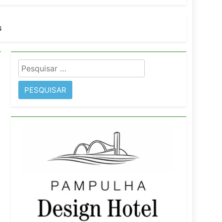
s
imentos e fortalece infraestrutura
Pesquisar
rope
por: