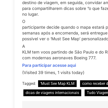
destino de viagem, em seguida, convidar am
para compartilharem dicas sobre “o que faze
no lugar.
O
participante decide quando o mapa estará pr
semanas após a encomenda, será entregue
possível ver o ‘Must See Map’ personalizado
A
KLM tem voos partindo de São Paulo e do R
com modernas aeronaves Boeing 777.
Para participar acesse aqui
(Visited 39 times, 1 visits today)
Tagged:
‘Must See Map KLM
como receber d
dicas de viagens internacionais
Tudo Viage