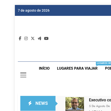
Skip
7 de agosto de 2026
to
content
Dic
Passagen
LUGARES IN
INÍCIO
LUGARES PARA VIAJAR
PO
Executivo c
NEWS
5 De Agosto De