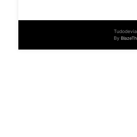
Tudodevia
By
BlazeT