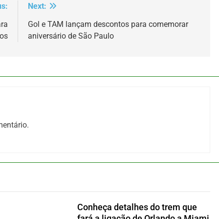
us:
Next:
ara
Gol e TAM lançam descontos para comemorar
os
aniversário de São Paulo
entário.
Conheça detalhes do trem que
fará a ligação de Orlando a Miami