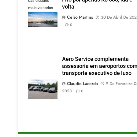
das cidades
volta
mais visitadas
pelos mineiros.
Celso Martins
30 De Abril De 20
(Foto: Pixabay).
0
Aero Service complementa
assessoria em aeroportos co
transporte executivo de luxo
Claudio Lacerda
9 De Fevereiro D
2023
0