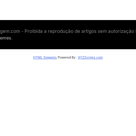
gem.com - Proibida a reprodução de artigos sem autorização
.
hemes
HTML Snippets
Powered By :
XYZScripts.com