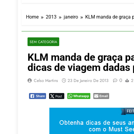
LATAM anunc
5 De Agosto De
Azul retoma
Home
2013
janeiro
KLM manda de graça p
5 De Agosto De
Turismo na S
5 De Agosto De
SEM CATEGORIA
Toda a Euro
KLM manda de graça p
4 De Agosto De
Por Dentro d
dicas de viagem dadas 
4 De Agosto De
0
Celso Martins
23 De Janeiro De 2013
2
Post
Whatsapp
Email
Share