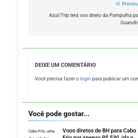
Previo
Navegação
de
Azul/Trip terá voo direto da Pampulha p
Guarulh
Post
DEIXE UM COMENTÁRIO
Você precisa fazer o
login
para publicar um com
Você pode gostar...
Voos diretos de BH para Cabo
Cabo Frio, uma
Frio por apenas R$ 530, ida e