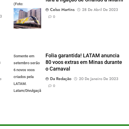
(Foto:
Celso Martins
28 De Abril De 2023
divulgação)
23
0
Folia garantida! LATAM anuncia
Somente em
m
80 voos extras em Minas durante
setembro serão
o Carnaval
6 novos voos
criados pela
Da Redação
e
20 De Janeiro De 2023
LATAM.
0
Latam/Divulgação)