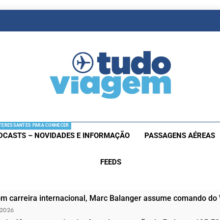
as De Viagem
s Aéreas E Hotéis Em Promocão
TERESSANTES PARA CONHECER
DCASTS – NOVIDADES E INFORMAÇÃO
PASSAGENS AÉREAS
FEEDS
om carreira internacional, Marc Balanger assume comando do
 2026