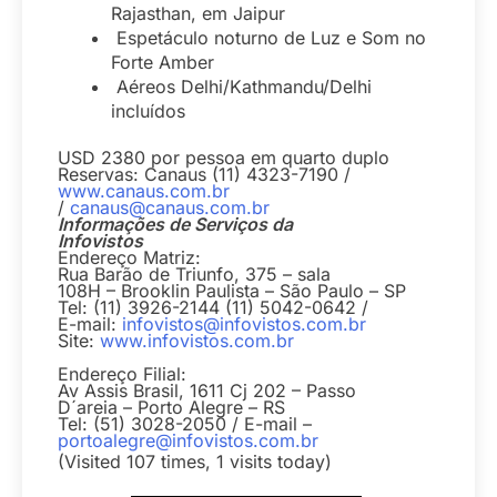
Rajasthan, em Jaipur
Espetáculo noturno de Luz e Som no
Forte Amber
Aéreos Delhi/Kathmandu/Delhi
incluídos
USD 2380 por pessoa em quarto duplo
Reservas: Canaus (11) 4323-7190 /
www.canaus.com.br
/
canaus@canaus.com.br
Informações de Serviços da
Infovistos
Endereço Matriz:
Rua Barão de Triunfo, 375 – sala
108H – Brooklin Paulista – São Paulo – SP
Tel: (11) 3926-2144 (11) 5042-0642 /
E-mail:
infovistos@infovistos.com.br
Site:
www.infovistos.com.br
Endereço Filial:
Av Assis Brasil, 1611 Cj 202 – Passo
D´areia – Porto Alegre – RS
Tel: (51) 3028-2050 / E-mail –
portoalegre@infovistos.com.br
(Visited 107 times, 1 visits today)