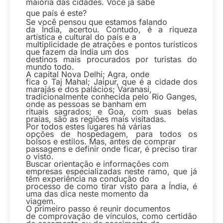
maioria das cidades. Você já sabe
que país é este?
Se você pensou que estamos falando
da Índia, acertou. Contudo, é a riqueza
artística e cultural do país e a
multiplicidade de atrações e pontos turísticos
que fazem da Índia um dos
destinos mais procurados por turistas do
mundo todo.
A capital Nova Delhi; Agra, onde
fica o Taj Mahal; Jaipur, que é a cidade dos
marajás e dos palácios; Varanasi,
tradicionalmente conhecida pelo Rio Ganges,
onde as pessoas se banham em
rituais sagrados; e Goa, com suas belas
praias, são as regiões mais visitadas.
Por todos estes lugares há várias
opções de hospedagem, para todos os
bolsos e estilos. Mas, antes de comprar
passagens e definir onde ficar, é preciso tirar
o visto.
Buscar orientação e informações com
empresas especializadas neste ramo, que já
têm experiência na condução do
processo de como tirar visto para a Índia, é
uma das dica neste momento da
viagem.
O primeiro passo é reunir documentos
de comprovação de vínculos, como certidão