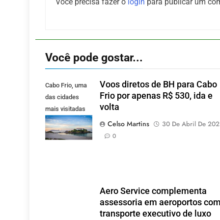
Você precisa fazer o
login
para publicar um com
Você pode gostar...
Voos diretos de BH para Cabo
Cabo Frio, uma
Frio por apenas R$ 530, ida e
das cidades
volta
mais visitadas
pelos mineiros.
Celso Martins
30 De Abril De 20
(Foto: Pixabay).
0
Aero Service complementa
assessoria em aeroportos co
transporte executivo de luxo