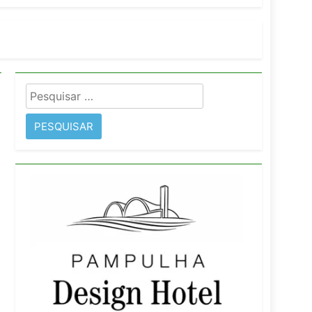
orativo
 Wyndham São Paulo Ibirapuera
Pesquisar
por: