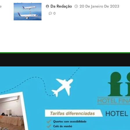
criados pela
Da Redação
e
20 De Janeiro De 2023
LATAM.
0
Latam/Divulgação)