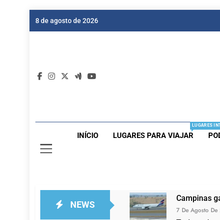
Skip
8 de agosto de 2026
to
content
Dic
Passagen
LUGARES IN
INÍCIO
LUGARES PARA VIAJAR
PO
Campinas ga
NEWS
7 De Agosto De