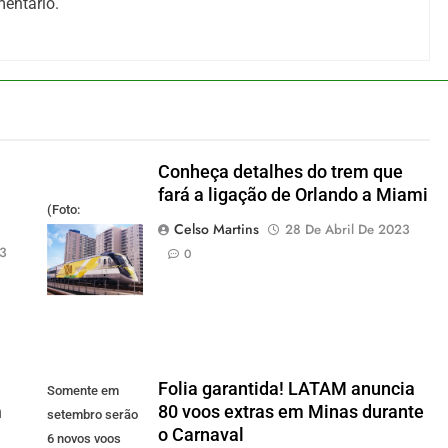
entário.
Conheça detalhes do trem que
fará a ligação de Orlando a Miami
(Foto:
Celso Martins
28 De Abril De 2023
divulgação)
23
0
Folia garantida! LATAM anuncia
Somente em
m
80 voos extras em Minas durante
setembro serão
o Carnaval
6 novos voos