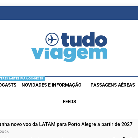
as De Viagem
s Aéreas E Hotéis Em Promocão
TERESSANTES PARA CONHECER
DCASTS – NOVIDADES E INFORMAÇÃO
PASSAGENS AÉREAS
FEEDS
nha novo voo da LATAM para Porto Alegre a partir de 2027
 2026