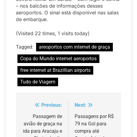
– nos balcões de informações desses
aeroportos. O sinal está disponível nas salas
de embarque.
(Visited 22 times, 1 visits today)
Tagged:
areoportos com internet de graça
Copa do Mundo internet aeroportos
free internet at Brazillian airports
Tudo de Viagem
Previous:
Next:
Navegação
de
Passagem de
Passagens por R$
avião de graça na
79 na Gol para
Post
ida para Aracaju e
compra até